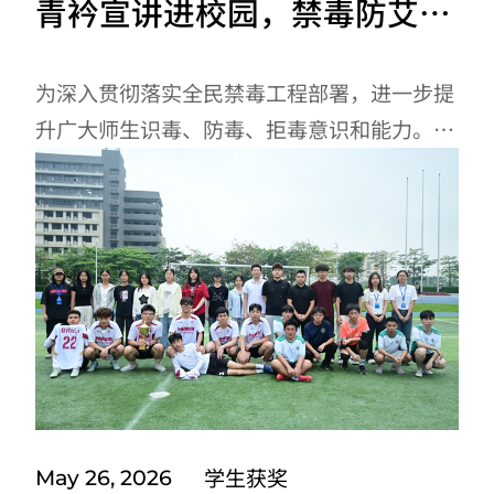
​青衿宣讲进校园，禁毒防艾筑
平安
为深入贯彻落实全民禁毒工程部署，进一步提
升广大师生识毒、防毒、拒毒意识和能力。
2026年6月4日，广州应用科技学院法政学院
联合广东省第四强制隔离戒毒所成功举办“青
衿宣讲进校园，禁毒防艾筑平安”主题宣讲活
动。本次活动特邀省四戒所资深宣讲警官李全
华、周家杰担任主讲，分别围绕中国禁毒法律
体系与大学生涉毒法律风险、“‘瘾’形的陷
阱：新型毒品的真相” 两大主题，为同学们带
来了一场内容丰富、发人深省的禁毒教育讲
座。警校联动聚合力，...
学生获奖
May 26, 2026