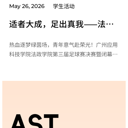
的坚守，...
学生活动
May 26, 2026
适者大成，足出真我——法政
学院第三届足球赛圆满落幕！
热血逐梦绿茵场，青年意气赴荣光！广州应用
科技学院法政学院第三届足球赛决赛暨闭幕式
于2026年5月9日下午圆满落幕。每一滴汗水
都闪耀着青春的光芒，每一次奔跑都镌刻着团
队的力量，这场属于法政学子的足球盛宴，终
以圆满画上句号。决赛时刻绿茵场上，双方球
员精神抖擞、斗志昂扬，眼神中满是对胜利的
渴望，用默契的配合、凌厉的进攻、坚固的防
守，展现着法政学子的热血与担当。抢断时的