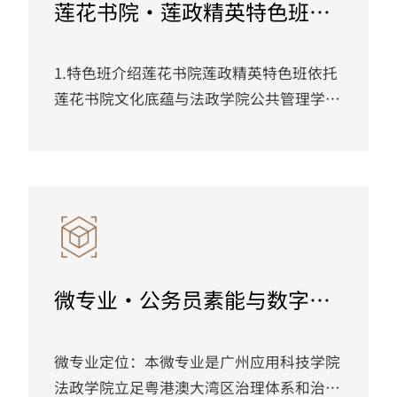
莲花书院·莲政精英特色班介
代化，以“为政善谋，为公善治”为目标，
绍
以“岗位能力”为核心，培养具备复合型知
识结构、...
1.特色班介绍莲花书院莲政精英特色班依托
莲花书院文化底蕴与法政学院公共管理学科
优势，以传统书院式沉浸研修为办学特色，
为立志投身公共服务领域的学子打造静心治
学、专注备考的优质平台。特色班以书院育
人、公考实训、就业赋能为核心，坚持双师
导学、课训融合、全程跟踪、德能并重原
则，依托法政学院学科优势与莲花书院文化
底蕴，构建 “课程教学 — 专项训练 — 模考
微专业·公务员素能与数字公
冲刺 — 就业指导” 全链条培养体系。3.主
共治理介绍
干课程及毕业管理国家公务员制度、...
微专业定位：本微专业是广州应用科技学院
法政学院立足粤港澳大湾区治理体系和治理