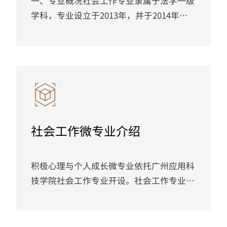
一、专业概况社会工作专业隶属于法学一级
学科，专业设立于2013年，并于2014年首
批招生。本专业以学校“智慧法政”重点学
科建设为发展平台，2021年通过学校验收的
首批重点建设应用型本科专业，2023年立项
获批校级第二批一流本科建设专业，是中国
社会工作教育协会理事会员单位、全国新时
代人工智能社会工作行业产教融合共同体副
理事长单位、全国社会工作产教融合共同体
社会工作微专业介绍
理事会员单位。本专业紧密对接粤港澳大湾
养老产业、社会工作行业需求，...
积极心理与个人成长微专业依托广州应用科
技学院社会工作专业开设。社会工作专业是
我校首批重点建设并通过验收的应用型本科
专业，第二批校级一流本科建设专业。现有
专职教师14人，其中教授1人、副教授2人、