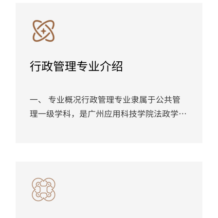
高级社工师1人、讲师6人、助教4人。本微
专业面向全校大四学生招生，修满本方案规
定的学分，颁发相应证书。随着我国社会经
济的快速发展和民众对心理健康与生活品质
行政管理专业介绍
的关注不断提升，积极心理与个人成长日益
成为社会热点领域。广东省作为人口大
省，...
一、 专业概况行政管理专业隶属于公共管
理一级学科，是广州应用科技学院法政学院
对接粤港澳大湾区党政机关、事业单位、社
会组织等公共部门以及企业行政管理领域的
人才需求，依托法学与管理学专业集群优势
重点建设的核心专业。该专业于2006年设立
并开始招生，已累计培养学生1万余名。
2025年获批校级一流本科专业建设点。本专
业面向粤港澳大湾区治理体系和治理能力现