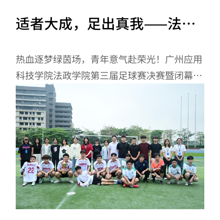
适者大成，足出真我——法政
学院第三届足球赛圆满落幕！
热血逐梦绿茵场，青年意气赴荣光！广州应用
科技学院法政学院第三届足球赛决赛暨闭幕式
于2026年5月9日下午圆满落幕。每一滴汗水
都闪耀着青春的光芒，每一次奔跑都镌刻着团
队的力量，这场属于法政学子的足球盛宴，终
以圆满画上句号。决赛时刻绿茵场上，双方球
员精神抖擞、斗志昂扬，眼神中满是对胜利的
渴望，用默契的配合、凌厉的进攻、坚固的防
守，展现着法政学子的热血与担当。抢断时的
果断、传球时的默契、射门时的果敢、扑救时