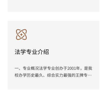
能力现代化建设需求，紧扣学校应用型人才
培养定位，面向本校全日制大四本科学生打
造的公职能力和数字公共治理能力提升的专
业。本微专业依托行政管理专业与人工智能
专业集群优势，聚焦大湾区基层治理、数字
政府、智慧城市、湾区协同治理等领域对复
合型公职人才的旺盛需求，针对学生备考资
法学专业介绍
源分散、能力与岗位脱节、跨学科能力缺失
等核心痛点，以“公考素能提升＋...
一、专业概况法学专业创办于2001年，是我
校办学历史最久、综合实力最强的王牌专
业，2019年获评广东省重点专业，2021年
获批广东省一流本科专业建设点，民商法学
为省级重点培育学科，刑事法学为校级重点
学科，同时入选广东省第一批综合改革试点