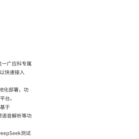
k，这一广应科专属
可以快速接入
本地化部署，功
平台。
基于
视频语音解析等功
pSeek测试