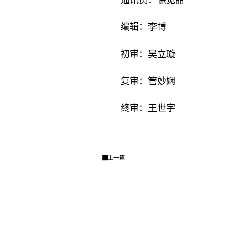
通讯员：徐宽甜
编辑：李博
初审：吴立璇
复审：管妙娴
终审：王世宇
上一篇