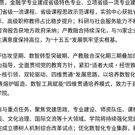
提质，金融学专业建成省级特色专业、立项省级一流专业建
门省级一流课程、省级课程思政示范课程，实验中心获批
教师、高级职称教师占比稳步提升；科研与社会服务能力不
咨询报告获地方政府采纳；产教融合持续深化，与70家企
满意度保持高位，为“十五五”发展筑牢坚实根基。
格评估攻坚期、数智转型突破期、产教融合深化期三期叠加
指导，全面贯彻党的教育方针，紧扣“适者大成・经世致用
一核引领、双轮驱动、四维贯通”发展思路，以培养数智
赛熔炉锻造、数智工具赋能”四维贯通培养模式，致力于
学院。
标与重点任务，聚焦党建思政、专业建设、师资队伍、课
设、文化治理、国际交流等十大领域。学院将持续强化党
完成立德树人机制综合改革试点；优化数智化专业集群，