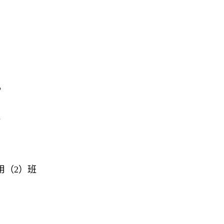
》
班
用（2）班