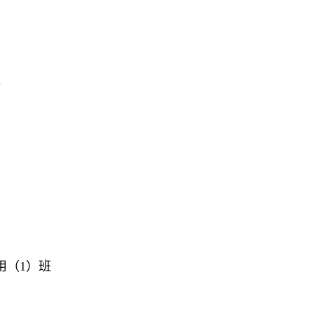
班
用（1）班