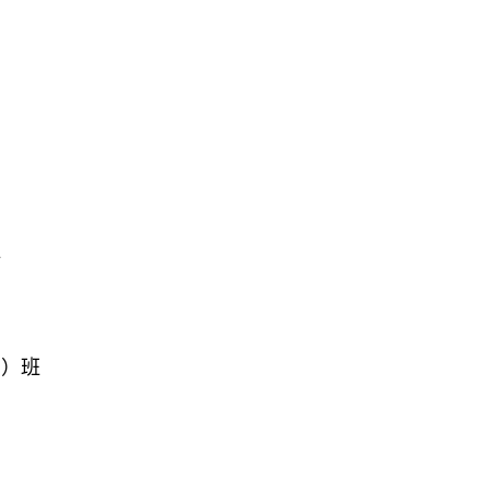
班
2）班