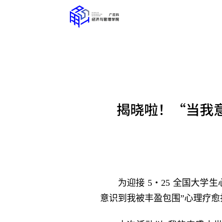
揭晓啦！“当我
为迎接 5・25 全国大
意识到我被丰盈包围”心理疗愈