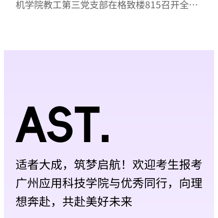
机学院教工第三党支部在格致楼815召开全体
党员大会。大会由党支部书记雷小军同志主
持，支部全体党员同志参会。本次党员大会的
召开旨在进一步加强支部建设，提升党员政治
素养和责任担当意识。会议伊始，在支部副书
记王军锋领学，全体党员集中学习了习近平总
书记系列重要讲话精神，重点围绕“让愿担
当、敢担当、善担当蔚然成风”这一主题开展
专题学习。通过学习，大家深刻领会到新时代
党员干部要勇于担当、...
适者大成，筑梦启航！欢迎考生报考
广州应用科技学院与优秀同行，向理
想奔赴，共赴美好未来