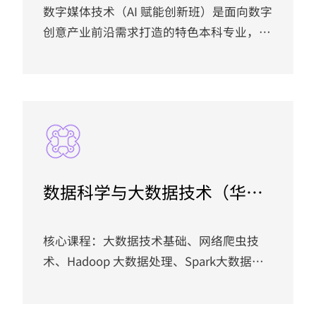
数字媒体技术（AI 赋能创新班）是面向数字
创意产业前沿需求打造的特色本科专业，学
制四年，计划招生 60 人。本专业聚焦游戏
开发、虚拟现实、交互媒体等领域 “既懂
艺术又通代码” 的复合型技术美术人才缺
口，深度引入网易生态产品的工业级技术架
构与开发规范，以实战导向重塑学生的行业
竞争力。本专业打破传统 “单一知识学
习” 模式，将 AIGC 工具开发、实时渲染技
数据科学与大数据技术（华为
术与交互逻辑构建融入真实产业场景，培养
鲲鹏创新班）
兼具技术实现能力与艺术审美素养的创新型
人才。...
核心课程：大数据技术基础、网络爬虫技
术、Hadoop 大数据处理、Spark大数据技
术、大数据实时分析技术、深度学习、分布
式系统与集群管理、数据分析与可视化、华