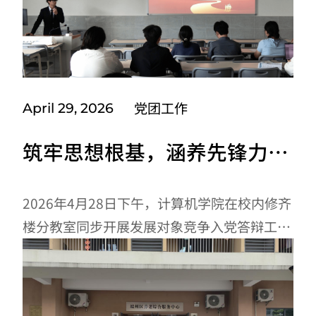
党团工作
April 29, 2026
筑牢思想根基，涵养先锋力量
——计算机学院发展对象竞争
入党答辩圆满结束
2026年4月28日下午，计算机学院在校内修齐
楼分教室同步开展发展对象竞争入党答辩工
作。本次答辩参与对象为28名发展对象，计算
机学院各学生党支部书记、教工党支部副书记
及党建团队负责老师担任评委。本次答辩，旨