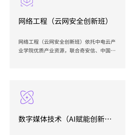
算、智能物联应用、信创物联网适配培养方
向，打造 “物联网 + 云计算 + AI 智能赋
网络工程（云网安全创新班）
能” 交叉融合特色人才培养模式。本班深
度融入中国电子 PKS 信创产业生态，...
网络工程（云网安全创新班）依托中电云产
业学院优质产业资源，联合奇安信、中国长
城、中国系统、麒麟软件等龙头企业共建，
立足信创产业、政务、交通、能源、运营商
等行业网络安全人才刚需，面向云网架构、
网络运维、信创安全、攻防防护、智能安全
运维等方向，打造 “网络工程 + 云平台 + AI
安全” 复合型创新人才培养特色班。本班
依托 PKS 信创生态体系，融入国产操作系
数字媒体技术（AI赋能创新
统、飞腾架构、麒麟虚拟化、达梦国产数据
班）
库等国产化技术栈，构建网络路由交换 ...