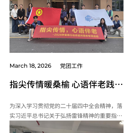
在全面检验发展对象党的理论素养掌握情况、
入党初心动机及综合思想觉悟，严格把控党员
发展入口关，坚守党员准入标准，切实维护党
员队伍的先进性和纯洁性，为党组织赓续红色
血脉、输送优质新生力量筑牢坚实基础。答辩
现场气氛严肃庄重，...
党团工作
March 18, 2026
指尖传情暖桑榆 心语伴老践初
心 ——广州应用科技学院计算
机学院开展学雷锋敬老志愿服
为深入学习贯彻党的二十届四中全会精神，落
实习近平总书记关于弘扬雷锋精神的重要指
务活动
示，切实解决老年群体陪伴需求与数字鸿沟问