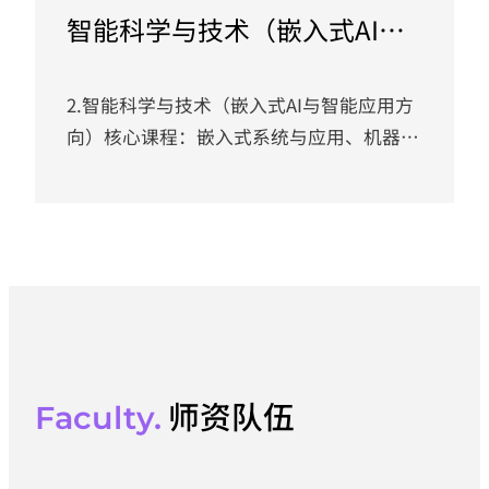
学校应用型办学定位，构建“理论+实训+认
智能科学与技术（嵌入式AI与
证+竞赛”四维培养体系，旨在培养掌握大
智能应用创新班）（校企联合
数据采集、存储、分析与可视化全流程技术
培养）
的应用型人才。...
2.智能科学与技术（嵌入式AI与智能应用方
向）核心课程：嵌入式系统与应用、机器学
习应用（硬件部署）、大模型应用开发、智
能机器人技术、边缘端大模型部署、工业视
觉检测。就业方向：智能应用工程师、视觉
工程师、具身智能工程师、AI服务工程师，
覆盖智能制造、自动驾驶、智能安防等领
域。
师资队伍
Faculty.