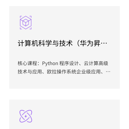
为大数据高级开发、大数据开发综合实践
等；培养目标：本专业立足粤港澳大湾区数
字经济与智能物联产业发展需求，依托广州
应用科技学院应用型人才培养定位，联合华
为ICT学院深度产教融合，开设鸿蒙开发、
计算机科学与技术（华为昇腾
数通网络两大技术方向，培养德智体美劳全
创新班）
面发展的高素质复合型技术人才。...
核心课程：Python 程序设计、云计算高级
技术与应用、欧拉操作系统企业级应用、机
器学习原理与应用、深度学习原理与应用、
计算机视觉原理与应用、HCIP-AI-Ascend
Developer、云计算技术与应用、云平台部
署综合实践、大模型应用开发等；培养目
标：本专业立足粤港澳大湾区数字产业需
求，依托依托华为ICT学院校企共建优势与