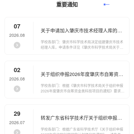
NOTICE
重要通知
查看更多
07
关于申请加入肇庆市技术经理人库的通
2026.08
知
学校各部门：肇庆市科学技术局决定组建肇庆市技术
经理人库，申请条件详见《肇庆市科学技术局关于组
建肇庆市技术经理人库的通知》。欢迎我校符合条件
且有意愿的老师申请加入。该技术经理人入库申报工
作常年开展，首批申报请于2026年9月23日前完成。
02
请有意者于截止日期前将《肇庆市技术经理人入库申
关于组织申报2026年度肇庆市自筹资金
请表》及佐证材料电子版按“姓名+肇庆市技术经理人
2026.08
入库申请”格式命名并打包，发送给刘峰老师；纸质版
类科技项目的通知
申请表及佐证材料各一份提交至科研处（...
学校各部门：根据《肇庆市科学技术局关于组织申报
2026年度肇庆市自筹资金类科技项目的通知》要求，
现就组织我校教师申报2026年度肇庆市自筹资金类科
技项目有关事项通知如下：一、申报要求具体申报要
求及办法详见《肇庆市科学技术局关于组织申报2026
29
年度肇庆市自筹资金类科技项目的通知》。请各学院
转发广东省科学技术厅关于组织申报
广泛动员，有申报意向的老师请填写《2026年度肇庆
2026.07
市自筹资金类科技项目申报汇总表》（见附件2-1，2-
2027年度省软科学研究计划项目的通知
2），并提交至所在学院，由学院统一汇总。...
学校各部门：根据广东省科学技术厅《关于组织申报