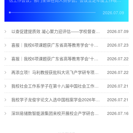
估工作会议，部门全体在岗人员参会。会议立足年度工作收官
推进与本科教学合格评估攻坚关键阶段，全面总结过往工作成
效、深入查摆问题不足，系统部署下一阶段重点任务，进一步
2026.07.09
统一思想、凝聚共识、压实责任，统筹推动部门各项工作提质
增效、有序落地。会上，各岗位工作人员依次开展年度述职，
全面复盘本年度岗位职责落实、专项工作推进、亮点成效打造
以查促建提质效 凝心聚力迎评估——学校督查组莅临科研处开展合格评估专项督查工作
2026.07.09
等情况，直面工作中的短板弱项、...
喜报｜我校6项课题获广东省高等教育学会“十五五”规划2026年度高教研究课题立项
2026.07.23
喜报｜我校6项课题获广东省高等教育学会“十五五”规划2026年度高教研究课题立项
2026.07.22
再添立项！马利教授获批科大讯飞产学研专项，我校累计斩获 5 项同类课题
2026.07.22
我校社会工作系学子在第十八届中国社会工作大学生论坛暨第十一届研究生论坛中喜获佳绩
2026.07.21
我校学子龙俊宇论文入选中国档案学会2026年学术交流活动征文并作专题发言
2026.07.21
深圳易储数智能源集团来校开展校企产学研合作交流
2026.07.16