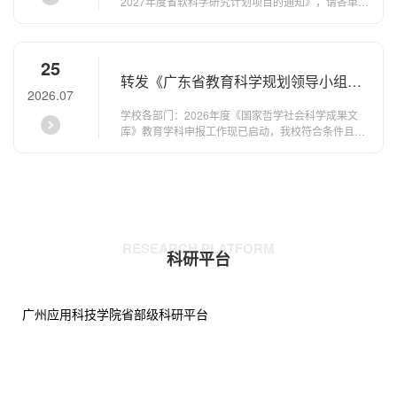
2027年度省软科学研究计划项目的通知》，请各单位
组织符合条件的老师积极申报项目。一、申报要求详
见《广东省科学技术厅关于组织申报2027年度省软科
学研究计划项目的通知》。请有意申报的老师最晚于
25
8月3日12:00之前填写申报意愿表并发送至邮箱登记
转发《广东省教育科学规划领导小组办
申报意愿。二、我校申报安排2026年8月8日上午11
2026.07
点前，申报人登录广东省科技业务管理阳光政务平台
公室关于做好2026年度〈国家哲学社会
（http://pro.gdstc.gd.gov.cn）提交申报材料，...
学校各部门：2026年度《国家哲学社会科学成果文
科学成果文库〉教育学科申报工作的通
库》教育学科申报工作现已启动，我校符合条件且有
意愿的老师，请于2026年7月28日17:00前，联系科
知》
研处丁老师（联系方式：18235293585）登记申报意
愿，后续通知具体材料报送及申报流程。附件：广东
省教育科学规划领导小组办公室关于做好2026年度
《国家哲学社会科学成果文库》教育学科申报工作的
通知科研处2026年7月25日扫码查看附件
RESEARCH PLATFORM
科研平台
查看更多
广州应用科技学院省部级科研平台