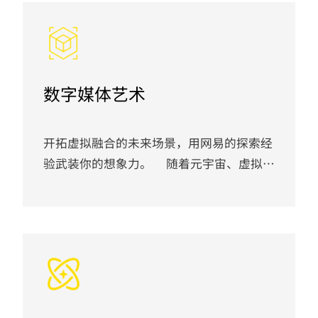
计师的渴求，依托文创行业的精品孵化模式
与供应链经验。 你将运用AI进行趋势分析
与造型生成，并深入产品从概念、CMF（色
彩、材料、工艺）到打样落地的全过程，
数字媒体艺术
让你热爱的事物，变成市场喜爱的商品。
开拓虚拟融合的未来场景，用网易的探索经
验武装你的想象力。 随着元宇宙、虚拟演
出、数字艺术的兴起，行业正在呼唤能够构
建沉浸式体验的“造梦师”。 本专业对接
文创产业数字化升级的前沿需求，引入行业
在虚拟数字人、沉浸式娱乐空间等领域的技
术探索与艺术实践。 你将深入学习VR/AR
创作、虚拟人演艺、交互式叙事与生成式艺
术，获得打造下一代数字文化体验的完整能