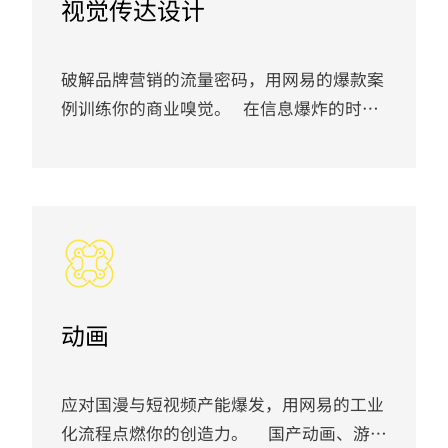
视觉传达设计
力。
破解品牌营销的流量密码，用网易的爆款案
例训练你的商业嗅觉。 在信息爆炸的时
代，品牌与消费者沟通的方式正被AI与数据
深刻改变。 行业迫切需要能创造“有效视
觉”、直接驱动增长的设计师。 本专业以
行业品牌成功营销案例与设计体系为实战教
材，你将学会如何让设计不仅好看， 更能
打动人心、促进转化，重点攻克AI动态视
觉、数据可视化、品牌全案与用户体验设
动画
计。
应对国漫与短视频产能爆发，用网易的工业
化流程点燃你的创造力。 国产动画、游戏