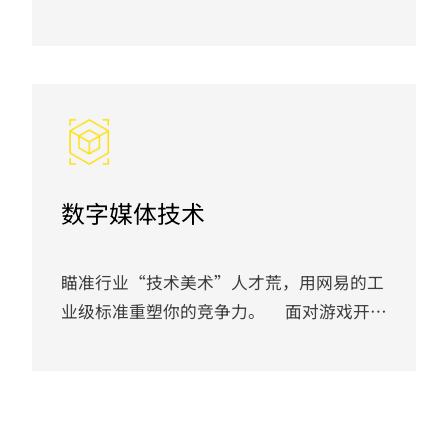
CG与短视频内容正经历井喷式发展，行业
急需能驾驭新技术、理解新叙事的高效创作
人才。 本专业深度融合影视、游戏、动画
部门的工业化生产管线与前沿AI工具链。
你将系统学习从AI辅助原画、三维动作捕
捉到引擎实时动画的全流程，用业界顶尖的
方法论， 将天马行空的创意高效转化为高
数字媒体技术
质量成片。
瞄准行业“技术美术”人才荒，用网易的工
业级标准重塑你的竞争力。 面对游戏开
发、虚拟现实、交互媒体等领域对“既懂艺
术又通代码”的复合型技术人才的巨大需
求， 本专业将引入网易生态产品所采用的
技术架构与开发规范。 你将不再仅是学习