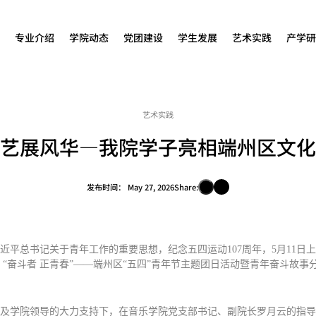
专业介绍
学院动态
党团建设
学生发展
艺术实践
产学研
艺术实践
艺展风华—我院学子亮相端州区文化
发布时间：
May 27, 2026
Share:
近平总书记关于青年工作的重要思想，纪念五四运动107周年，5月11日
 “奋斗者 正青春”——端州区“五四”青年节主题团日活动暨青年奋斗故事
及学院领导的大力支持下，在音乐学院党支部书记、副院长罗月云的指导