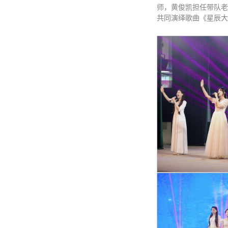
师，黄俊凯担任带队老
共同演绎歌曲《星辰大