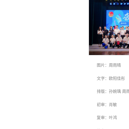
图片：周雨晴
文字：欧阳佳彤
排版：孙婉瑀 周
初审：肖敏
复审：叶鸿