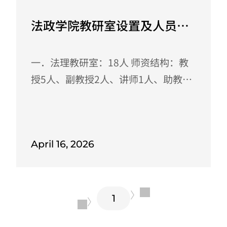
法政学院教研室设置及人员分
布
一．法理教研室：18人 师资结构：教
授5人、副教授2人、讲师1人、助教及
以下10人 专业带头人：张洪林 吕志兴
李艳君 淡乐蓉 于群 教研室主任：邵长
飞 成员：张洪林 李艳君 淡乐蓉 于群 吕
April 16, 2026
志兴 罗文波 高歌 张荧 石亿万 张亮 杨
阳 马俊林 张洁 杨毅 李诗雨 左薇 陈强
邵长飞 二．民商法教研室：23人： 师
〉
资结构：教授7人、副教授1人、讲师5
1
〈
人、助教及以下10人 专业带头人： 邵