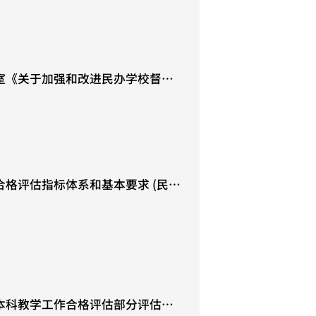
室《关于加强和改进民办学校督导
督办(2022)6号)
格评估指标体系和基本要求 (民办
根据教督局[2018]1号文修改)
本科教学工作合格评估部分评估指