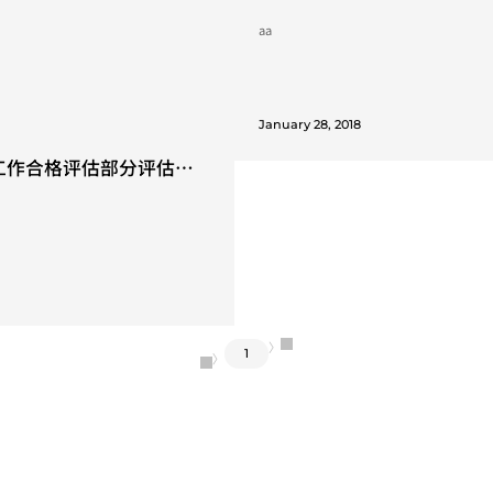
号文修改)
标的调整说明》的通知
aa
January 28, 2018
工作合格评估部分评估指
〉
1
〈