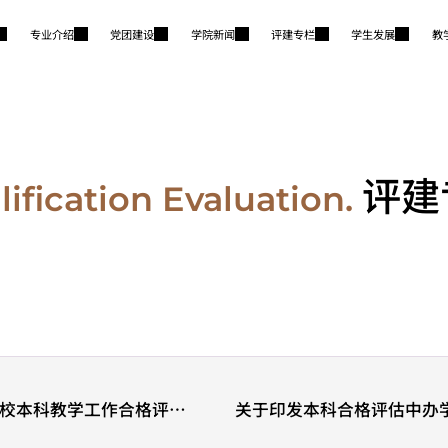
专业介绍
党团建设
学院新闻
评建专栏
学生发展
教
评建
ification Evaluation.
学校本科教学工作合格评估
关于印发本科合格评估中办
和有关工作规程的通知