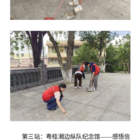
第三站：粤桂湘边纵队纪念馆——感悟信