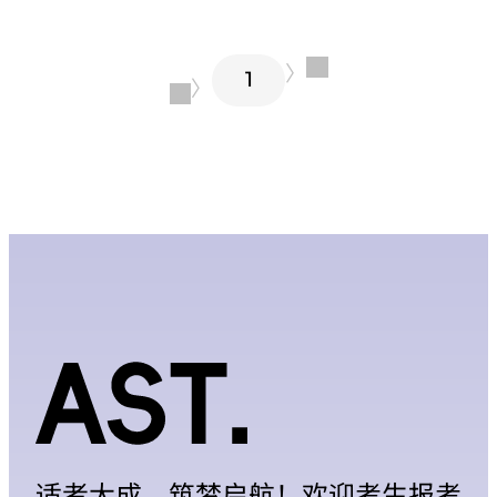
〉
1
〈
适者大成，筑梦启航！欢迎考生报考