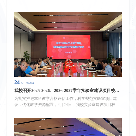
相关人员组成检查小组，对全校实验室开展安全检查，确保
“五一”劳动节放假期间实验室安全。检查小组围绕实验室消防
安全、仪器设备安全及登记本准备情况展开全面检查。从检查
结果来看，大部分实验室环境整洁、规章制度上墙，各实验室
均未发现危险化学品，整体安全状况良好。针对检查中发现的
个别安全隐患及问题，检查小组已及时反馈至相应二级学
院，...
24
/2026-04
我校召开2025-2026、2026-2027学年实验室建设项目校外专家评审会
为扎实推进本科教学合格评估工作，科学规范实验室项目建
设，优化教学资源配置，4月24日，我校实验室建设项目校外
专家评审会顺利召开。会议特邀广东白云学院专家团队全程指
导评审，学校领导、各二级学院负责人、项目负责人、教务处
等实验实训管理相关部门负责人参会，会议由常务副校长吴舸
主持。会前，张光宇校长就本次评审工作作出明确部署与统一
要求。他强调，实验室建设必须紧扣人才培养方案与教学实际