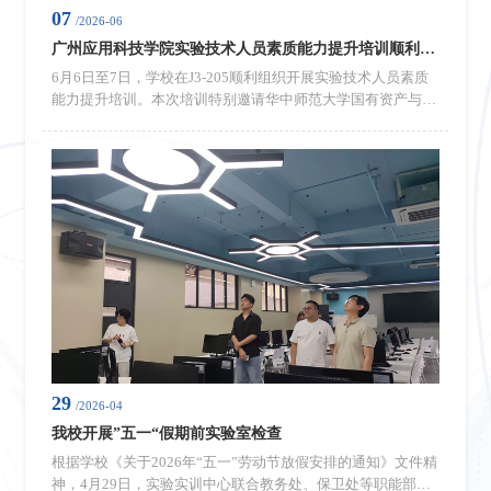
07
/2026-06
广州应用科技学院实验技术人员素质能力提升培训顺利举办
6月6日至7日，学校在J3-205顺利组织开展实验技术人员素质
能力提升培训。本次培训特别邀请华中师范大学国有资产与实
验室管理处贺占魁处长、生物学国家级虚拟仿真实验中心李兵
主任担任主讲嘉宾。培训结合近年来高校发生的实验室爆炸、
生物感染、设备故障、火灾等典型安全事故案例，深入剖析事
故诱因，指出人员违规操作、安全意识薄弱、管理制度落实不
到位是引发事故的主要原因，并系统梳理了危化品管控、水电
消防、特种设备管理、废弃物处置、...
29
/2026-04
我校开展”五一“假期前实验室检查
根据学校《关于2026年“五一”劳动节放假安排的通知》文件精
神，4月29日，实验实训中心联合教务处、保卫处等职能部门