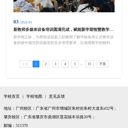
03
/2026-03
新教师多媒体设备培训圆满完成，赋能新学期智慧教学开展
新学期之际，为帮助这批新入职教师了解学校各类公共教学设
备的操作规范和实验室的安全管理要求，以保障教学的顺利开
展。3月3日下午，实验实训中心分别在明德楼201课室和格致
楼502机房组织开展多媒体设备培训会，本次培训会新入职教
师都积极参与，现场气氛活跃。本次培训主要从四个方面展
...
上页
1
2
3
4
5
15
下页
开。第一，由实验实训中心唐剑平副主任详细介绍了全校教学
场所的相应情况以及实验室管理和安全要求。第二，由白勇老
师针对各种多媒体设备的功能、...
学校首页
|
学校地图
|
意见反馈
地址：广州校区：广东省广州市增城区朱村街朱村大道东432号 ;
肇庆校区：广东省肇庆市鼎湖区莲花镇丰乐路20号；
邮编：511370