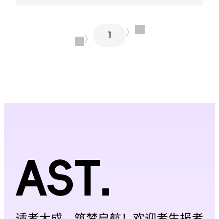
复合型技术人才。通过熟练运用华为相
关技术平台，具备智能终端开发、网络
〉
部署与系统集成能力。结合校企协同、
1
〈
认证赋能与项目实战，毕业后可胜任鸿
蒙开发、数通运维、通信工程实施等岗
位，服务华为生态及区域数智产业发
展。...
适者大成，筑梦启航！欢迎考生报考