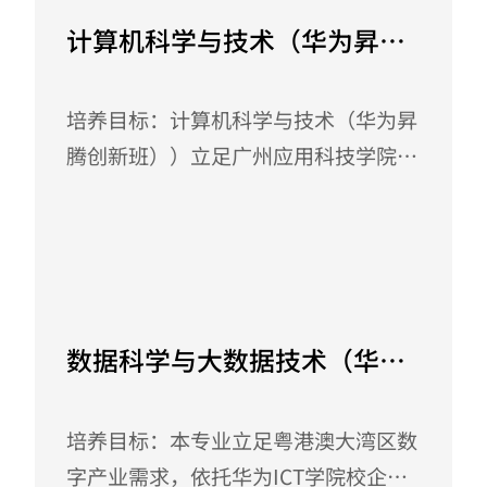
计算机科学与技术（华为昇腾
创新班）
培养目标：计算机科学与技术（华为昇
腾创新班））立足广州应用科技学院应
用型本科办学定位，依托华为ICT学院
校企合作平台，深度对接华为人工智能
全栈技术体系与粤港澳大湾区数字经济
May 25, 2026
产业刚需，培养德才兼备、理论扎实、
技能过硬的高素质应用型人工智能专门
数据科学与大数据技术（华为
人才。本专业对标华为认证标准，以华
鲲鹏创新班）
为昇腾算力平台、MindSpore开源框架
培养目标：本专业立足粤港澳大湾区数
等核心技术为教学载体，既夯实计算机
字产业需求，依托华为ICT学院校企共
科学核心理论功底，又强化人工智能算