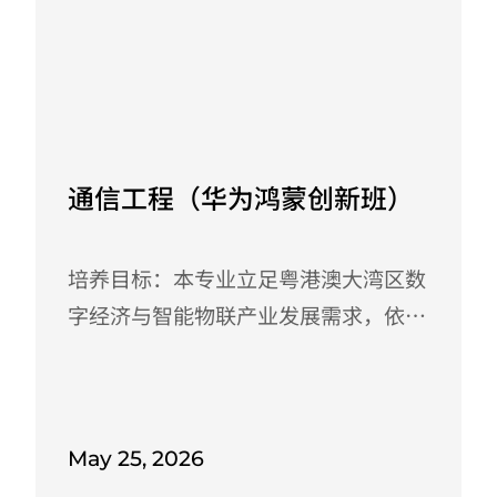
建优势与学校应用型办学定位，构建
法开发、项目落地、行业解决方案设计
“理论+实训+认证+竞赛”四维培养体
等实战能力，...
系，旨在培养掌握大数据采集、存储、
May 25, 2026
分析与可视化全流程技术的应用型人
才。学生将系统学习华为大数据平台及
通信工程（华为鸿蒙创新班）
Hadoop、Spark等主流技术，考取华
为大数据官方认证，通过企业项目实战
培养目标：本专业立足粤港澳大湾区数
提升实操能力。毕业后可快速胜任大数
字经济与智能物联产业发展需求，依托
据开发、数据分析、数据运维等岗位，
广州应用科技学院应用型人才培养定
精准对接华为生态及数智企业用人需
位，联合华为ICT学院深度产教融合，
求，...
开设鸿蒙开发、数通网络两大技术方
May 25, 2026
向，培养德智体美劳全面发展的高素质