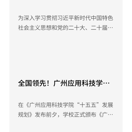
命 ——我校举办2026年上半年
党员发展对象培训班
为深入学习贯彻习近平新时代中国特色
社会主义思想和党的二十大、二十届历
次全会精神，严把党员“入口关”，
2026年4月28日至5月9日，我校举办
2026年上半年党员发展对象培训班。
May 11, 2026
来自各二级学院的258名师生发展对象
齐聚一堂，接受了一场深刻的思想淬炼
全国领先！广州应用科技学院
与精神洗礼，为早日成为新时代合格共
颁布《规划管理办法》开创民
产党员奠定坚实基础。一、开班动员，
办高校规划治理新范式
在《广州应用科技学院“十五五”发展
明确方向4月28日下午，培训班在庄严
规划》发布前夕，学校正式颁布《广州
的国歌声中拉开帷幕。党委组织部部长
应用科技学院规划管理办法》，以制度
陈贤明主持开班仪式，并介绍了本期培