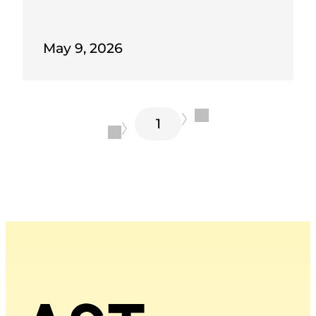
先行筑牢长远发展根基，开创民办高校
训班的课程安排与纪律要求。...
规划治理新范式。该《办法》依据
May 9, 2026
2026年3月颁布的《中华人民共和国国
家发展规划法》制定，系全国民办高校
首个依法制定的校级规划管理制度，为
〉
民办高校依法治校与治理能力现代化建
1
〈
设提供了重要实践范例，标志着学校高
质量发展迈入制度化、规范化、科学化
新阶段。《办法》构建三级规划体
系，...