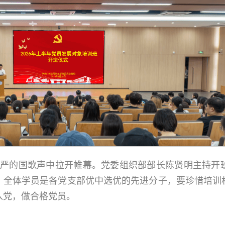
在庄严的国歌声中拉开帷幕。党委组织部部长陈贤明主持开
，全体学员是各党支部优中选优的先进分子，要珍惜培训
入党，做合格党员。