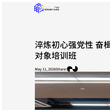
淬炼初心强党性 奋
对象培训班
May 11, 2026
Share: