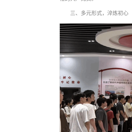
三、多元形式，淬炼初心