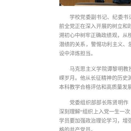
学校党委副书记、纪委书
前全党正在深入开展的树立和
溯初心中树牢正确政绩观，从
潜绩的关系，警惕功利主义、急
设中淬炼担当。
马克思主义学院谭黎明教
嵘岁月。他从长征精神的历史
本科教学合格评估和高质量发
党委组织部部长陈贤明作
深刻理解“组织上入党一生一
学员要加强政治理论学习，增
格的共产党员。