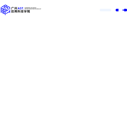
肇庆校区 篮球馆
肇庆