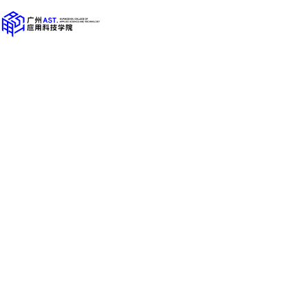
刘颖教授应邀为我校师生作线上直播专题讲座
2022年5月30日，我校“百越大讲堂”第九讲如期开讲
电子商务法学研究会会长，国家社会科学基金...
欧阳以标博士应邀为我校师生作线上直播讲座