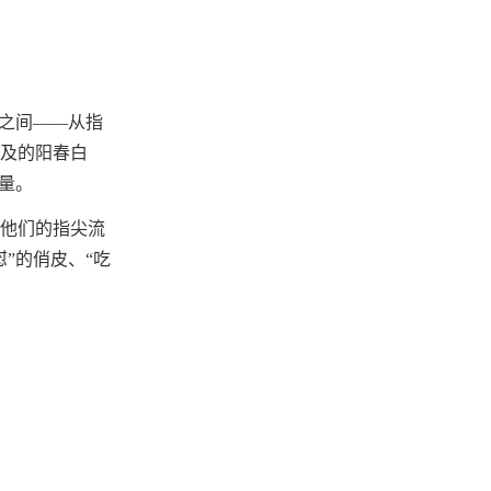
之间——从指
及的阳春白
量。
他们的指尖流
”的俏皮、“吃
。