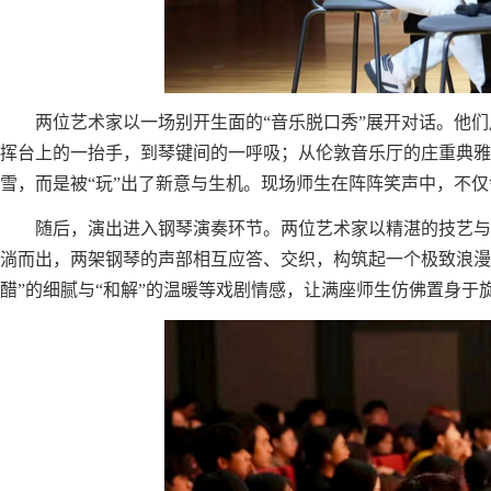
两位艺术家以一场别开生面的“音乐脱口秀”展开对话。他
挥台上的一抬手，到琴键间的一呼吸；从伦敦音乐厅的庄重典雅
雪，而是被“玩”出了新意与生机。现场师生在阵阵笑声中，不
随后，演出进入钢琴演奏环节。两位艺术家以精湛的技艺与
淌而出，两架钢琴的声部相互应答、交织，构筑起一个极致浪漫
醋”的细腻与“和解”的温暖等戏剧情感，让满座师生仿佛置身