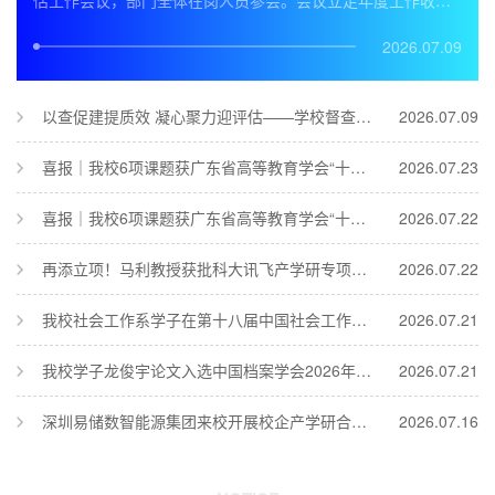
估工作会议，部门全体在岗人员参会。会议立足年度工作收官
推进与本科教学合格评估攻坚关键阶段，全面总结过往工作成
效、深入查摆问题不足，系统部署下一阶段重点任务，进一步
2026.07.09
统一思想、凝聚共识、压实责任，统筹推动部门各项工作提质
增效、有序落地。会上，各岗位工作人员依次开展年度述职，
全面复盘本年度岗位职责落实、专项工作推进、亮点成效打造
以查促建提质效 凝心聚力迎评估——学校督查组莅临科研处开展合格评估专项督查工作
2026.07.09
等情况，直面工作中的短板弱项、...
喜报｜我校6项课题获广东省高等教育学会“十五五”规划2026年度高教研究课题立项
2026.07.23
喜报｜我校6项课题获广东省高等教育学会“十五五”规划2026年度高教研究课题立项
2026.07.22
再添立项！马利教授获批科大讯飞产学研专项，我校累计斩获 5 项同类课题
2026.07.22
我校社会工作系学子在第十八届中国社会工作大学生论坛暨第十一届研究生论坛中喜获佳绩
2026.07.21
我校学子龙俊宇论文入选中国档案学会2026年学术交流活动征文并作专题发言
2026.07.21
深圳易储数智能源集团来校开展校企产学研合作交流
2026.07.16