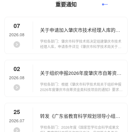
NOTICE
重要通知
查看更多
07
关于申请加入肇庆市技术经理人库的通
2026.08
知
学校各部门：肇庆市科学技术局决定组建肇庆市技术
经理人库，申请条件详见《肇庆市科学技术局关于组
建肇庆市技术经理人库的通知》。欢迎我校符合条件
且有意愿的老师申请加入。该技术经理人入库申报工
作常年开展，首批申报请于2026年9月23日前完成。
02
请有意者于截止日期前将《肇庆市技术经理人入库申
关于组织申报2026年度肇庆市自筹资金
请表》及佐证材料电子版按“姓名+肇庆市技术经理人
2026.08
入库申请”格式命名并打包，发送给刘峰老师；纸质版
类科技项目的通知
申请表及佐证材料各一份提交至科研处（...
学校各部门：根据《肇庆市科学技术局关于组织申报
2026年度肇庆市自筹资金类科技项目的通知》要求，
现就组织我校教师申报2026年度肇庆市自筹资金类科
技项目有关事项通知如下：一、申报要求具体申报要
求及办法详见《肇庆市科学技术局关于组织申报2026
25
年度肇庆市自筹资金类科技项目的通知》。请各学院
转发《广东省教育科学规划领导小组办
广泛动员，有申报意向的老师请填写《2026年度肇庆
2026.07
市自筹资金类科技项目申报汇总表》（见附件2-1，2-
公室关于做好2026年度〈国家哲学社会
2），并提交至所在学院，由学院统一汇总。...
学校各部门：2026年度《国家哲学社会科学成果文