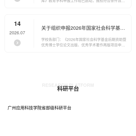
科学成果文库〉教育学科申报工作的通
库》教育学科申报工作现已启动，我校符合条件且有
意愿的老师，请于2026年7月28日17:00前，联系科
知》
研处丁老师（联系方式：18235293585）登记申报意
愿，后续通知具体材料报送及申报流程。附件：广东
14
省教育科学规划领导小组办公室关于做好2026年度
关于组织申报2026年国家社会科学基金
《国家哲学社会科学成果文库》教育学科申报工作的
2026.07
通知科研处2026年7月25日扫码查看附件
后期资助暨优秀博士学位论文出版、优
学校各部门：《2026年国家社会科学基金后期资助暨
秀学术著作再版项目的通知（含教育
优秀博士学位论文出版、优秀学术著作再版项目申报
公告》等系列通知已发布，请各申报教师严格对照各
学、艺术学）
项通知规定，认真梳理、规范备齐申报材料。我校不
限额。一、申报要求具体申报要求及办法详见附件国
家社会科学基金后期资助暨优秀博士学位论文出版、
优秀学术著作再版项目相关通知。请有申报意向的老
师7月14日前与科研处联系。二、申报材料（一）后
期资助项目：1.申请书8份；A3纸双面打印、...
RESEARCH PLATFORM
科研平台
查看更多
广州应用科技学院省部级科研平台