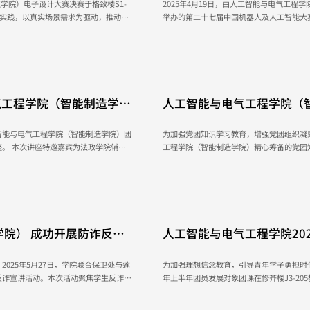
造学院）电子设计大赛决赛于格致楼S1-
2025年4月19日，由人工智能与电气工
新实践，以真实场景需求为驱动，推动科
举办的第二十七届中国机器人及人工智能大赛——
海、吴青杨、夏雪、罗柱、林涛五位老师
顺利开展，主办方提前数月启动筹备工作。
招募选手并为参赛选手开展系统培训，到提
赛团队依次展示聚焦生活痛点的科技解决
者的心血。 培训涵盖机械设计原理、编程
June 10, 2025
气工程学院（智能制造学
人工智能与电气工程学院（
束
圆满结束
智能与电气工程学院（智能制造学院）团
为加强党团知识学习教育，增强党团组织凝
院辅导
工程学院（智能制造学院）精心筹备的党团知
过程中，唐老师为同学们深入讲解了就业
学院团委书记张亚茹老师，团委副书记胡晴
，助力同学们清晰分辨电子协议书和劳动
老师和各参赛队伍。 比赛过程中，各参赛队伍精神抖擞、斗志昂扬，队员之间配合默契，展现出
点；...
了强大的团队力量。...
May 29, 2025
院） 成功开展防诈反诈
人工智能与电气工程学院20
025年5月27日，学院联合保卫处与莲
为加强理想信念教育，引导青年学子勇担时代使
反诈宣讲活动。本次活动聚焦学生反诈防
年上半年团员发展对象团课在修齐楼J3-2
动当天，莲花大剧院
二十大精神，进一步增强团员发展对象的政治
及周边发生的真实事件为引，围绕网络诈
伊始，学院团委组织部部长梁欣怡同学做开