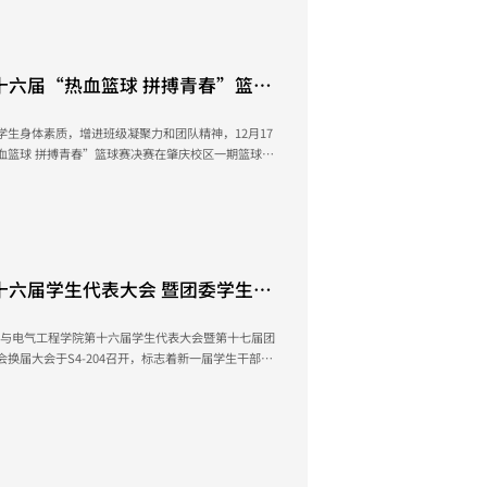
现代化国家的基础性、...
十六届“热血篮球 拼搏青春”篮球
生身体素质，增进班级凝聚力和团队精神，12月17
血篮球 拼搏青春”篮球赛决赛在肇庆校区一期篮球场
化2班、23人工智能1班、22电气工程及其自动化3班
的还有学院团委老师和各相关班级辅导员老师。 季殿
一场精彩对决，...
十六届学生代表大会 暨团委学生
会圆满落幕
智能与电气工程学院第十六届学生代表大会暨第十七届团
换届大会于S4-204召开，标志着新一届学生干部的
展实践，推动创新发展，引导学子奋勇前行。优秀学生
表示将继续努力，...