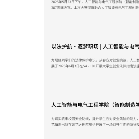
2025年5月23日下午，人工智能与电气工程学院（智能制
307圆满收官。本次大赛深度融合人工智能与电气工程创
技成果服务社会生活，加速前沿技术应用转化。学院朱赟
担任决赛评委，各参赛团队携创新成果展开终极角逐。 当人工智能的浪潮与电气工程的脉动激烈
碰撞，创新的火花在实验室与代码间迸发。决赛现场，参
方案：...
June 10, 2025
以法护航·逐梦职场 | 人工智能与电
院） 大学生就业法律指南讲座圆满结
为增强同学们的法律保护意识，从容应对就业挑战，人工
委于2025年6月3日在S4 - 101开展大学生就业法律指南讲座。 本次讲座特邀嘉宾为法政学
员兼学生党支部书记、法学硕士——唐静瑜老师。在讲解
流程，以及电子协议书和劳动合同的签订流程与注意事项
合同的差异，精准把握电子协议书（原三方协议书）的签订要
June 10, 2025
人工智能与电气工程学院（智能制造学
教育宣讲活动
为切实筑牢校园安全防线，提升学生应对安全风险的能力，2
花镇派出所在莲花大剧院组织开展了一场别开生面的防诈
范重点，力求为学子们的校园生活保驾护航，吸引了众多师生踊跃参与。 活
内人头攒动，氛围紧张而有序。派出所何警官以近期校园