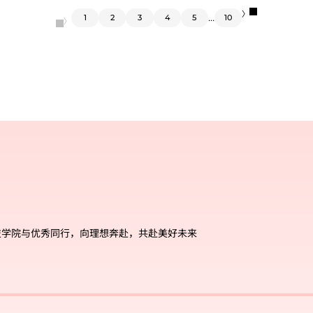
〉
...
1
2
3
4
5
10
〈
技学院与优秀同行，向理想奔赴，共赴美好未来