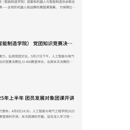
程学院（智能制造学院）团委和机器人与智能制造协会联合
全地形机器人挑战赛校赛圆满落幕。 为保障比赛
从制定合理的比赛规则，到规划搭建复杂地形赛道；从
供充足实验设备和场地支持，每一个环节都凝聚着组织
技巧和控制策略，...
智能制造学院） 党团知识竞赛决赛
聚力，弘扬党团文化，5月27日下午，人工智能与电气
识竞赛决赛在J3-406教室举办。出席本次决赛的有
云老师，团委李冰老师以及辅导员黎越稀老师，黎素玲
25年上半年 团员发展对象团课开讲
命，4月8日14:30，人工智能与电气工程学院2025
05教室顺利开讲。本次团课的开展，旨在深入学习党的
素养和理论水平，同时提升责任感与使命感。 团课
班动员讲话。梁部长强调，党的二十大报告中明确指