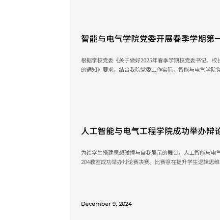
骗、校园贷陷阱等多个与学生日常生活息息相关的诈骗案例展
May 29, 2025
智能与电气学院党委开展春季学期第
根据学校党委《关于做好2025年春季学期校党委书记、
的通知》要求，结合我院党委工作实际，智能与电气学院党委于
织开展春季学期第一堂思政课。学院党委书记余晓锣副院长、各
政课以“树诚信新风尚，展青春新风貌”为主题。余晓锣
们严守学术道德，树立诚信意识，同时坚持人民至上，提高防
March 6, 2025
人工智能与电气工程学院成功举办辩
为给学生搭建思想碰撞与自我展示的舞台，人工智能与电气工程
204教室成功举办辩论赛决赛。比赛意在提升学生逻辑思
积极的学术氛围，推动学院文化建设与学术交流。学院团
员刘重逢和黎越稀老师出席活动并担任评委。 在这场辩论赛中，辩手们尽显非凡风采与卓越能
力。比赛全程，他们思维犀利、妙语连珠、见解深刻，带来一
December 9, 2024