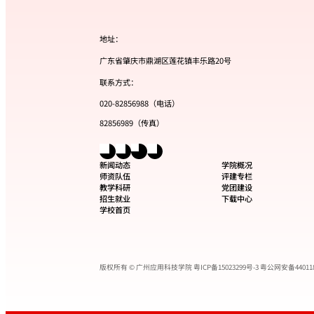
地址：
广东省肇庆市鼎湖区莲花镇丰乐路20号
联系方式：
020-82856988（电话）
82856989（传真）
新闻动态
学院概况
师资队伍
评建专栏
教学科研
党团建设
招生就业
下载中心
学校首页
版权所有 © 广州应用科技学院
粤ICP备15023299号-3
粤公网安备440118