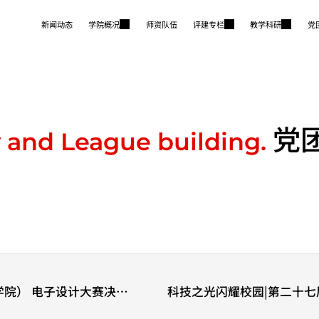
新闻动态
学院概况
师资队伍
评建专栏
教学科研
党
党
 and League building.
院） 电子设计大赛决赛
科技之光闪耀校园|第二十七
全地形机器人挑战赛校赛圆