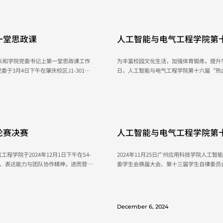
开深入讲解。...
出，“教育、科技、人才是全面建设社会主义
April 17, 2025
一堂思政课
人工智能与电气工程学院第
赛完美落幕
校长和学院党委书记上第一堂思政课工作
为丰富校园文化生活，加强体育锻炼，提升学
3月4日下午在肇庆校区J1-301组
日，人工智能与电气工程学院第十六届“热
班学生代表参加了党课。 本次思
成功举办，晋级决赛的四支队伍分别是23自动
书记围绕主题进行了讲解，引导教育同学
和22电气工程及其自动化5班，出席决赛现场
诈意识，...
赛中，23自动化2班与23人工智能1班上演了
December 25, 2024
论赛决赛
人工智能与电气工程学院第
会、学生自律委员会换届大
学院于2024年12月1日下午在S4-
2024年11月25日广州应用科技学院人工
维、表达能力与团队协作精神，进而营造
委学生会换届大会、第十三届学生自律委员会
委书记张亚茹、团委副书记胡晴云、辅导
正式上任。 大会在全体师生奏唱国歌中拉开帷幕，气氛庄重、激励人心。团委书记张亚茹老师在
致辞中表示，学院将继续加强思想引领、拓
场场精彩的思想碰撞。...
代表陈崇轩发言，分享了自己的奋斗经历，并
December 6, 2024