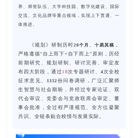
养、师资队伍、大学科技园、数字化建设、国际
交流、文化品牌等重点领域，实现上下贯通、一
体推进。
《规划》研制历时
、
，
20个月
十易其稿
严格遵循“自上而下+自下而上”原则，历经
前期研究、规划研制、研讨完善、审定发
布四大阶段，通过
18
次专题研讨、
次全校
4
征求意见、
份问卷调研，广泛汇聚师
1352
生智慧与社会期盼，并经过专家论证、双
代会审议、党委会与党政联席会审定、董
事会批准，全过程严谨规范、全方位凝聚
共识、全链条贴合校情与发展实际。