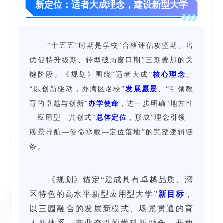
新定位：适者大成理念，建设新型大学
“十五五”时期是学校“合格评估攻坚期、培
优促特升级期、转型破局窗口期”三期叠加的关
键阶段。
《规划》围绕“适者大成”
核心理念
、
“以创新驱动，办湾区名校”
发展愿景
、“引领教
育的卓越与创新”
办学使命
，进一步明确“地方性
—应用型—共创式”
总体定位
，形成“理念引领—
愿景导航—使命承载—定位落地”的完整逻辑链
条。
《规划》锚定“建成具有卓越品质、湾
区特色的高水平新型应用型大学”
新目标
，
以三园融合的发展新模式、场景贯通的育
人新体系、产业牵引的学科新融合、开放