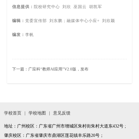
信息提供：
院校研究中心 刘欣 巫国云 胡凯军
编辑：
党委宣传部 刘东鹏；
融媒体中心小应+ 刘欣颖
编发：
李帆
下一篇：
广应科“教师AI应用”V2.0版，发布
学校首页
|
学校地图
|
意见反馈
地址：广州校区：广东省广州市增城区朱村街朱村大道东432号 ;
肇庆校区：广东省肇庆市鼎湖区莲花镇丰乐路20号；