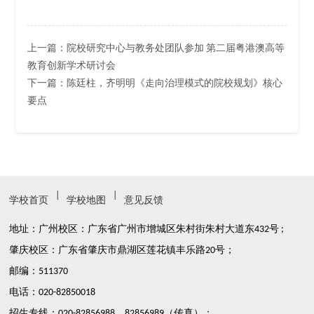
上一篇：
院校研究中心与教务处团队参加 第二届粤港澳高等
教育创新学术研讨会
下一篇：
陈廷柱，齐明明《走向治理模式的院校规划》核心
要点
|
|
学校首页
学校地图
意见反馈
地址：广州校区：广东省广州市增城区朱村街朱村大道东432号 ;
肇庆校区：广东省肇庆市鼎湖区莲花镇丰乐路20号；
邮编：511370
电话：020-82850018
招生专线：020-82856988、82856989（传真）；