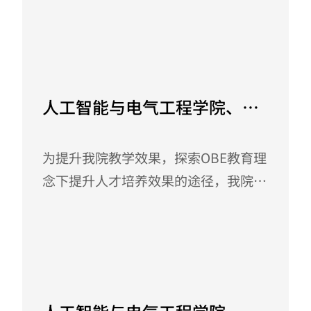
展科学研究；并结合自身项目申报经历
学院本科专业2023版人才培养方案的
和科研实践，...
制定工作，6月6日下午学院在格致楼
June 16, 2023
214组织召开了基于OBE教育理念下
2023版人才培养方案修订工作布置
人工智能与电气工程学院、智
会。出席会议的有刘剑锋校长、崔海宁
能制造学院召开基于OBE教育
院长和学院全体教职工。 会议伊始，
理念下如何提升教学效果的研
为提升我院教学效果，探索OBE教育理
剑锋校长首先做了指导发言，他指出在
念下提升人才培养效果的途径，我院于
OBE教育理念下，要以学生为中心设计
讨会
3月14日下午在肇庆校区会议室召开了
教学体系、培养体系、培养方案，教学
基于OBE教育理念下教学效果如何提升
设计更要注重课程之间的联系；...
的研讨会，出席会议的有院长崔海宁教
March 23, 2023
授、党委余晓锣书记、韩锋副院长、廖
干洲副院长和所有教职工老师。 会议