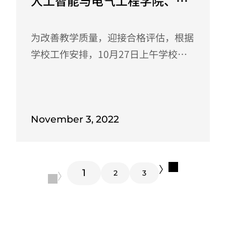
人工智能与电气工程学院、智
伊始，由韩锋副院长就OBE教育理念向
能制造学院开展合格评估调研
与会老师进行了详细的讲解与阐述，接
为改善教学质量，迎接合格评估，根据
着廖干洲副院长就近期教学工作做了详
学校工作安排，10月27日上午学校教
细安排，随后党委余晓锣书记就学院招
学顾问彭雷清、教务处处长林长青、教
生宣传工作、毕业生就业工作和教学效
学质量监控与评估中心副主任邱俊义等
果提升做了发言，...
领导莅临人工智能与电气工程学院（智
November 3, 2022
能制造学院）开展合格评估调研。学院
崔海宁院长、余晓锣书记、韩锋副院长
等参加了调研会。 会上崔海宁院长通
〉
过ppt向与会领导详细汇报了人工智能
1
2
3
〈
与电气工程学院（智能制造学院）迎接
合格评估的各项工作进展和未来工作计
划。接着，学校彭雷清顾问对我院合格