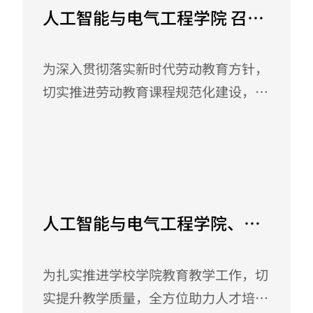
志、专业负责人耿德旭及相近专业教授
人工智能与电气工程学院 召开
代表参加了会议。 会上，解成俊院长
2025年春季学期劳动教育课程
介绍了本次会议召开的目的、意义和重
师生座谈会
为深入贯彻落实新时代劳动教育方针，
要性，专业负责人耿德旭教授汇报了无
切实推进劳动教育课程规范化建设，人
人驾驶航空器系统工程专业人才培养方
工智能与电气工程学院于2025年4月29
案的编制依据，执笔人成军浩介绍了各
日下午在肇庆校区J2-301组织召开了
课程模块的学分、...
2025年春季学期劳动教育课程师生座
May 7, 2025
谈会。学院辅导员代表及各班学生代表
参加了本次会议。 会议伊始，由李冰
人工智能与电气工程学院、智
老师向与会师生详细介绍关于2025年
能制造学院 召开期中教学检查
春季学期劳动教育教学工作，通过理论
学生座谈会
为扎实推进学校学院教育教学工作，切
讲解与案例分析相结合的方式，重点介
实提升教学质量，全方位助力人才培
绍了：本学期劳动教育的总体目标和具