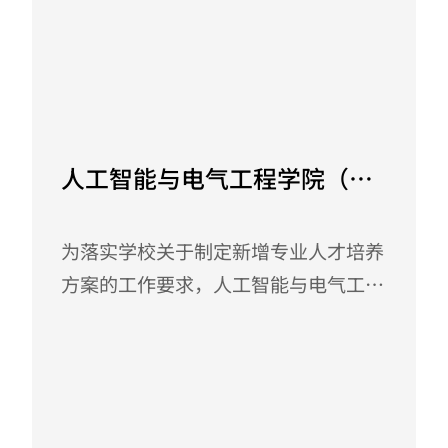
的实践与思考》专题报告。张光宇执行
导组本学期累计完成听课129节，...
校长、解成俊院长、廖干洲副院长、龙
志副院长及相关专任教师参会。 院校
July 9, 2025
合作开启育人新篇 首先，解成俊院长
致欢迎词，向学院教师详细介绍了周郭
人工智能与电气工程学院（智
许教授。同时也介绍了我院的办学历
能制造学院）召开新增专业
史、专业设置及教师队伍建设情况。
“无人驾驶航空器系统工程”
为落实学校关于制定新增专业人才培养
随后，张光宇校长为周郭许教授颁发客
方案的工作要求，人工智能与电气工程
座教授聘书，强调："两院合作将聚焦
人才培养方案研讨会
学院（智能制造学院）于6月3日在S1-
工程教育改革，借鉴广工&...
214会议室组织召开了无人驾驶航空器
系统工程专业人才培养方案研讨会。会
June 4, 2025
议由学院院长解成俊主持，副院长龙