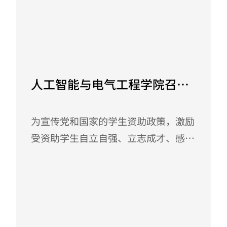
养，人工智能与电气工程学院、智能制
体任务、课程内容设置及实施进度安
造学院于2025年4月29日下午，在肇庆
排、...
校区J2-301召开期中教学检查学生座
May 7, 2025
谈会。学院院长办公室林丹老师，辅导
员何文英、刘重逢、李冰、王丽婷老
人工智能与电气工程学院召开
师，以及各班学生代表共同参与此次会
受资助学生座谈会
议。 会议开场，何文英老师代表学院
为宣传党和国家的学生资助政策，激励
阐释了学生座谈会的重要意义，鼓励同
受资助学生自立自强、立志成才、感恩
学们围绕教学管理、实践实训、设施设
奉献，提升资助育人成效，人工智能与
备等方面畅所欲言，积极提出建议，...
电气工程学院于2024年4月23日在格致
楼214召开了春季学期受资助学生座谈
April 26, 2024
会。学院党委书记余晓锣、助贷专员全
婷老师、辅导员老师及各年级受助学生