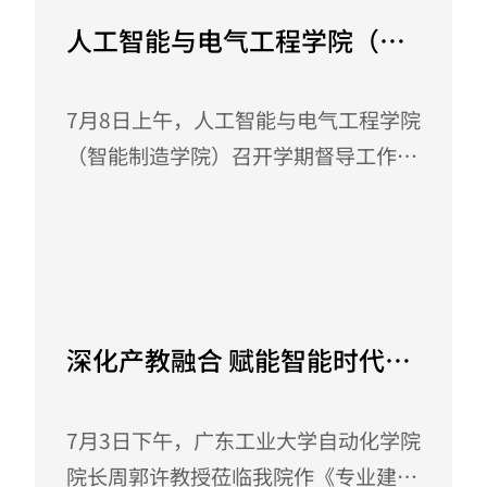
人工智能与电气工程学院（智
能制造学院） 召开学期督导工
作总结会议
7月8日上午，人工智能与电气工程学院
（智能制造学院）召开学期督导工作总
结会议。会议由学院督导组组长巴兴强
副教授主持，解成俊院长、廖干洲副院
长、龙志副院长及学院督导组成员参加
July 10, 2025
了会议。会议对本学期督导工作进行了
全面回顾，重点讨论了课程目标达成度
深化产教融合 赋能智能时代
问题，并明确了下一步的工作方向。
—— 广东工业大学周郭许教授
本学期，学院督导工作在学校的高度重
受邀开展专业建设专题报告
7月3日下午，广东工业大学自动化学院
视下有序推进，督导组圆满完成了课程
院长周郭许教授莅临我院作《专业建设
教学规范检查等各项任务。据统计，督