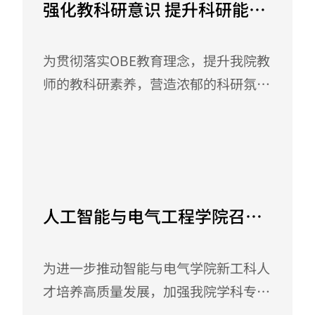
强化教科研意识 提升科研能力
代表参加了本次座谈会。 会上，全婷
—人工智能与电气工程学院举
老师向同学们介绍了学院资助工作开展
办学术交流会
为贯彻落实OBE教育理念，提升我院教
情况，并从国家助学贷款、国家助学
师的教科研素养，营造浓郁的科研氛
金、国家励志奖学金、国家奖学金、退
围，3月5日下午我院邀请王玉华、申
役士兵学生学费补偿等方面做了详细解
芳、周德全等资深教授就“提升教师教
读，...
科研能力”进行经验分享。参加本次分
March 6, 2024
享交流会的有各教研室全体教师、所有
行政教辅人员，会议由学院韩锋副院长
人工智能与电气工程学院召开
主持。 各位教授从“教师科研能力提
人才培养方案修订工作布置会
升的重要性、教师科研发展的现状、科
为进一步推动智能与电气学院新工科人
研项目体系的建设、利用现有资源进行
才培养高质量发展，加强我院学科专业
科研的思考”等方面详细阐述了如何开
建设，贯彻OBE教育理念，更好的开展