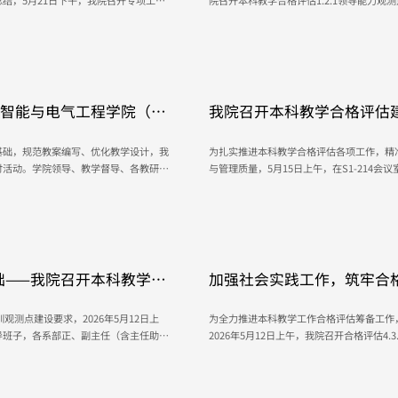
结，5月21日下午，我院召开专项工作
院召开本科教学合格评估1.2.1领导能力
设相关工作，学院领导班子、评建专员、
建专员等相关人员参会，会议明确任务、细
成果进行了简要回顾。此前学院已完成人
明确撰写任务会议围绕1.2.1领导能力观
就业率稳居全校前列，...
一、学院领导班子对学校的办学思路要有较强
May 25, 2026
工智能与电气工程学院（智
我院召开本科教学合格评估
研活动
基础，规范教案编写、优化教学设计，我
为扎实推进本科教学合格评估各项工作，精
讨活动。学院领导、教学督导、各教研室
与管理质量，5月15日上午，在S1-214
案等关键环节深入剖析、互查互评，以
优化会议。会议邀请教学质量监控与评估中
 本次磨课以课堂教案
导评建工作，学院领导班子、评建专员参会
，覆盖全院电气工程及其自动化、...
人才培养等核心工作，梳理工作进展、查摆现
May 15, 2026
础——我院召开本科教学合
加强社会实践工作，筑牢合格
4.3.3社会实践工作会议
观测点建设要求，2026年5月12日上
为全力推进本科教学工作合格评估筹备工作
导班子，各系部正、副主任（含主任助
2026年5月12日上午，我院召开合格评估4
围绕实习实训指标解读、任务分解、材料
任务。学院领导班子、各系部正、副主任（
参会。 会议围绕本科教学合格评估4.3.3社会实践观测点要求，明确工作核心与建设标准，强调社
、材料建设规范与工作推进路径。...
会实践作为实践教学关键环节，需紧扣评估指