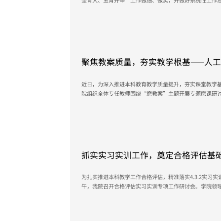
全育人、五育并举”工作做细、做实，并做好系统性工作总
会议，专题部署本科评估指标思想政治教育（7.1.1）建
辅导员参加研讨会。会议伊始，院长对我院前期评建工作
才培养模式梳理、就业核心指标完善等重点工作，学院近三年
May 26, 2026
聚焦教案质量，夯实教学根基——人
能制造学院）开展“磨教案”专题教
近日，为深入推进本科教育教学质量提升，夯实课堂教学
院组织全体专任教师围绕“磨教案”主题开展专题磨课研
负责人及一线教师分16个小组参与，聚焦大纲、说课、教
高标准打磨教学“施工图”，全面提升教师教学设计能力与课堂教学水平。
为核心载体，采用交叉互查+集中研讨+逐项整改的闭环模式
May 19, 2026
抓实实习实训工作，奠定合格评估基
格评估4.3.2实习实训专题研讨会
为扎实推进本科教学工作合格评估，精准落实4.3.2实习实训
午，我院召开合格评估实习实训专项工作研讨会。学院领
理），评建专员，辅导员，实验员，就业干事参会，会议
梳理与责任落实展开部署，全力夯实实践教学支撑材料。 在会议上，学院领导对本科教学合格评
估4.3.2实习实训观测点进行系统解读，明确专家核查重点