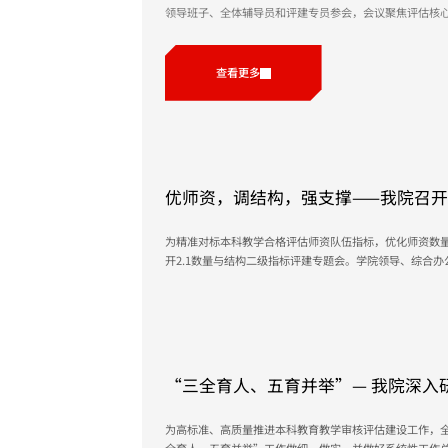
领导班子、全体辅导员和评建专员参会，会议聚焦评估核心观
查看更多
优师资，调结构，强支撑——我院召开
会议
为精准对标本科教学合格评估师资队伍指标，优化师资数量与
开2.1数量与结构二级指标评建专题会。学院领导、综合
析现状、明确标准、部署任务，全力夯实师资队伍保障。
院当前师资状况：专任教师186名、外聘22名，折算总师资约
型占比12.4%，硕博比例超90%。明确评估要求：全校生师比18
June 1, 2026
“三全育人、五育并举”— 我院深入研究思想政治教育
（7.1.1）专项评建工作
为高标准、高质量推进本科教育教学审核评估建设工作，