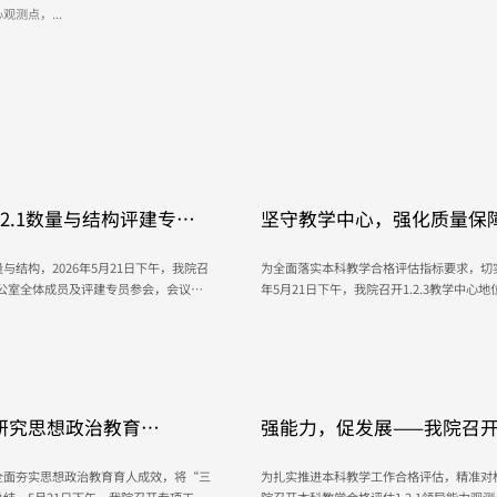
测点，...
2.1数量与结构评建专题
坚守教学中心，强化质量保障
测点评建工作会议
结构，2026年5月21日下午，我院召
为全面落实本科教学合格评估指标要求，切实
办公室全体成员及评建专员参会，会议分
年5月21日下午，我院召开1.2.3教学中
对标评估红线，明晰核心指标会议通报学
及相关工作人员参会，会议聚焦材料准备、
200人；高级职称占比15.1%，双师
成俊院长指出，学院要有以提高质量为核心
:1、红线22:...
善内部教学质量保障体系。学院各级教学管
养，...
June 1, 2026
强能力，促发展——我院召开
全面夯实思想政治教育育人成效，将“三
为扎实推进本科教学工作合格评估，精准对标1.