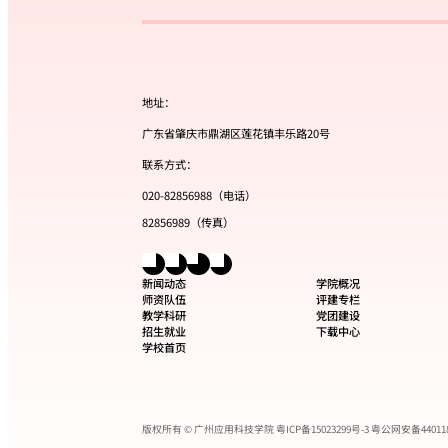
地址：
广东省肇庆市鼎湖区莲花镇丰乐路20号
联系方式：
020-82856988（电话）
82856989（传真）
新闻动态
学院概况
师资队伍
评建专栏
教学科研
党团建设
招生就业
下载中心
学校首页
版权所有 © 广州应用科技学院
粤ICP备15023299号-3
粤公网安备440118