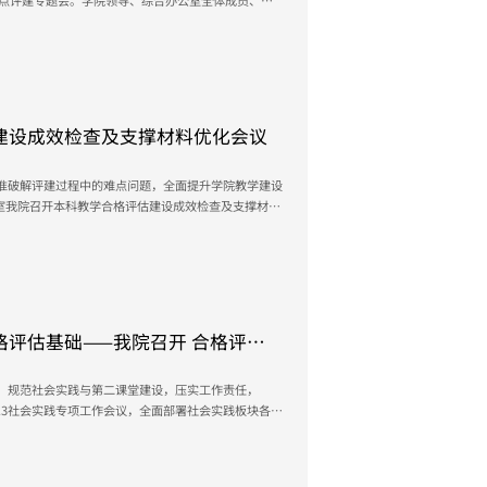
观测点评建专题会。学院领导、综合办公室全体成员、评
化分工，高质量完成观测点材料整理。锚定评估要求，
测点核心要求，明确需重点完成五大方面内容的撰写：
的贯彻能力。支持学校的核心理念：...
建设成效检查及支撑材料优化会议
准破解评建过程中的难点问题，全面提升学院教学建设
会议室我院召开本科教学合格评估建设成效检查及支撑材料
心主任彭雷清、副主任欧祖琼及丁远坤教授莅临我院指
。此次会议聚焦评估支撑材料、产教融合、教学管理、
存问题、明确整改举措，...
评估基础——我院召开 合格评估
，规范社会实践与第二课堂建设，压实工作责任，
.3.3社会实践专项工作会议，全面部署社会实践板块各项
含主任助理）、评建专员、辅导员、实验员、就业干事
标，完善制度建设，...