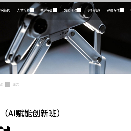
学院新闻
人才培养
教学系部
党团活动
学科竞赛
评建专栏
绍
正文
（AI赋能创新班）