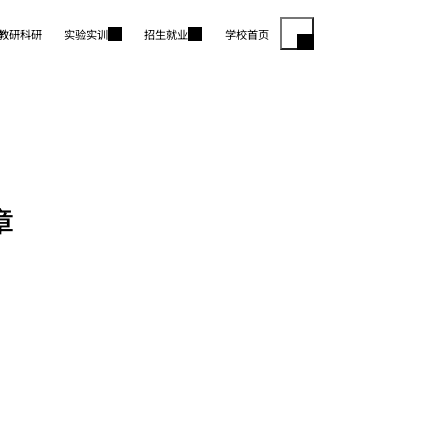
教研科研
实验实训
招生就业
学校首页
章