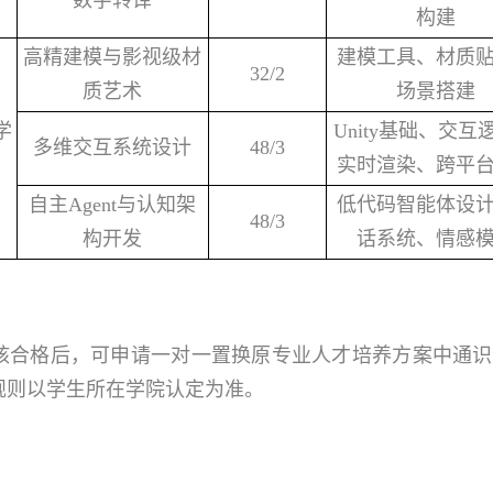
数字转译
构建
高精建模与影视级材
建模工具、材质
32/2
质艺术
场景搭建
学
Unity基础、交互
多维交互系统设计
48/3
实时渲染、跨平
自主Agent与认知架
低代码智能体设
48/3
构开发
话系统、情感
核合格后，可申请一对一置换原专业人才培养方案中通识
规则以学生所在学院认定为准。