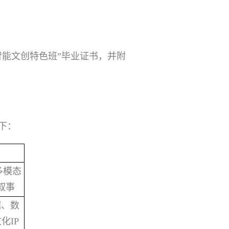
智能文创特色班”毕业证书，并附
下：
多模态
叙事
掘、数
化IP