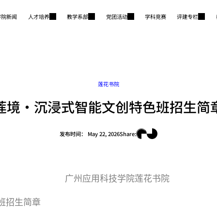
学院新闻
人才培养
教学系部
党团活动
学科竞赛
评建专栏
莲花书院
莲境·沉浸式智能文创特色班招生简
发布时间：
May 22, 2026
Share:
广州应用科技学院莲花书院
班招生简章