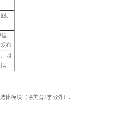
贴图、
逻辑、
台发布
计、对
模拟
选修模块（除美育2学分外）、