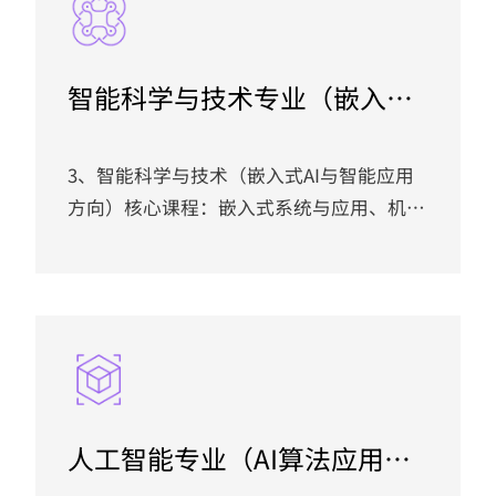
智能科学与技术专业（嵌入式
AI与智能应用创新班）
3、智能科学与技术（嵌入式AI与智能应用
方向）核心课程：嵌入式系统与应用、机器
学习应用（硬件部署方向）、大模型应用开
发、智能机器人技术、边缘端大模型部署、
大模型驱动的智能交互系统、工业视觉检
测、嵌入式AI项目实践。就业方向：基于智
能科学与技术专业特点，毕业生主要面向AI
软件开发、AI视觉、大模型应用、机器视觉
及具身智能等前沿领域。可从事智能应用工
人工智能专业（AI算法应用创
程师、视觉工程师、具身智能工程师等岗
新班）
位；可从事机器人感知、决策与交互控