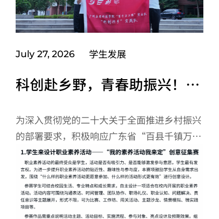
学生发展
July 27, 2026
科创赴乡野，青春助振兴！广
州应用科技学院“科创兴乡”
突击队整装出征
为深入贯彻党的二十大关于全面推进乡村振兴
的部署要求，积极响应广东省“百县千镇万村
高质量发展工程”与数字乡村建设工作部署，
引导青年学子以专业科创力量扎根基层、服务
社会、锤炼本领。近日，广州应用科技学院计
算机学院“科创兴乡”突击队有序完成需求分
析选题、全方位筹备、出征动员、全员出发、