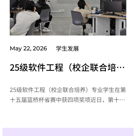
更具吸引力的职业素养活动方案。经过前期宣
传与组织，共有12组学生提交了完整作品，每
组均包含活动设计方案、讲解音频及配套
PPT，目前作品已进入集中评审阶段。...
学生发展
May 22, 2026
25级软件工程（校企联合培
养）专业学生 在第十五届蓝桥
杯省赛中获四项奖项
25级软件工程（校企联合培养）专业学生在第
十五届蓝桥杯省赛中获四项奖项近日，第十五
届蓝桥杯全国软件和信息技术专业人才大赛省
赛成绩公布。软件工程（校企联合培养）专业
共有4名学生获奖，其中李杰同学获Python大