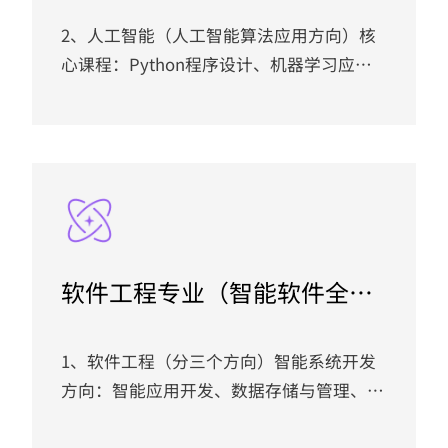
制，...
2、人工智能（人工智能算法应用方向）核
心课程：Python程序设计、机器学习应
用、多模态数据处理、提示词工程与大模型
应用、智能体工作流编排与低代码开发、计
算机视觉技术与应用、智能语音交互技术、
RAG技术与企业知识库构建、AI应用开发综
合实践。 就业方向：基于人工智能专业实
际，毕业生就业方向主要涵盖计算机视觉、
移动机器人及大语言模型等核心领域。可从
软件工程专业（智能软件全栈
事计算机视觉工程师、移动机器人应用工程
开发创新班）
师、大语言模型应用工程师等岗位。...
1、软件工程（分三个方向）智能系统开发
方向：智能应用开发、数据存储与管理、
Java微服务架构、企业级智能应用开发综合
实训。软件测试与运维方向：自动化测试技