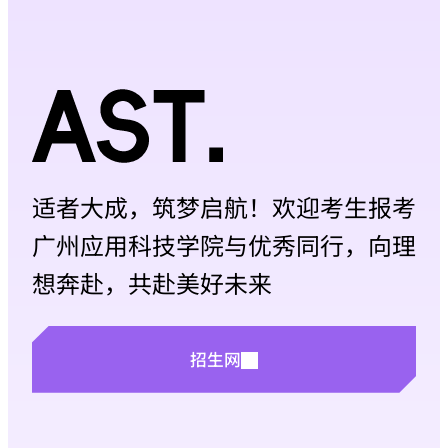
学B组省二等奖，徐元丰、张奥博同学获该组
省三等奖，卢锦豪同学获软件测试大学组省三
等奖。为备战本次比赛，科大讯飞AI产业学院
组织了为期6次，22课时的蓝桥杯专项培训。
指导老师系统整理了教学材料，内容覆盖
Python编程、...
适者大成，筑梦启航！欢迎考生报考
广州应用科技学院与优秀同行，向理
想奔赴，共赴美好未来
招生网