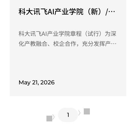
科大讯飞AI产业学院（新）/规
章制度
科大讯飞AI产业学院章程（试行）为深
化产教融合、校企合作，充分发挥产业
优势，发挥企业重要教育主体作用，建
立新型信息、人才、技术与物质资源共
享机制，完善产教融合协同育人机制，
May 21, 2026
推进应用型高校建设，更好地服务大湾
区数字产业转型升级，由广州应用科技
学院与科大讯飞股份有限公司牵头组建
〉
科大讯飞AI产业学院。为规范产业学院
1
〈
的运行，建立健全有效的管理，科学地
发展，特制定本章程。第一章 总则第