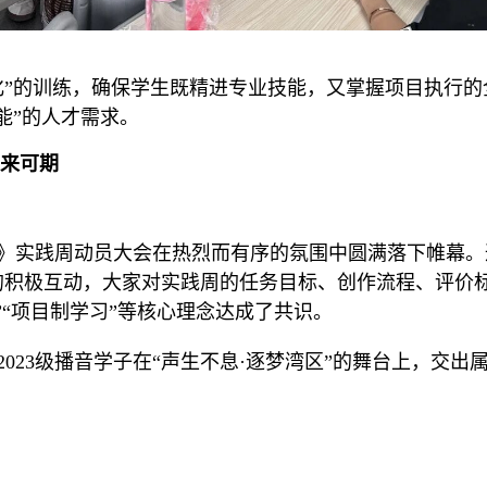
化
”
的训练，确保学生既精进专业技能，又掌握项目执行的
能
”
的人才需求。
来可期
》实践周动员大会在热烈而有序的氛围中圆满落下帷幕。
的积极互动，大家对实践周的任务目标、创作流程、评价
”“
项目制学习
”
等核心理念达成了共识。
2023
级播音学子在
“
声生不息
·
逐梦湾区
”
的舞台上，交出