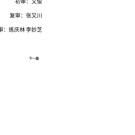
初审：文俊
复审：张又川
审：练庆林
李妙芝
下一篇