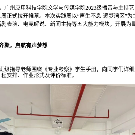
，广州应用科技学院文学与传媒学院
2023
级播音与主持艺
1
周正式拉开帷幕。本次实践周以
“
声生不息
·
逐梦湾区
”
为
话剧表演、电竞解说、新闻主持等五大能力模块，开展为
齐聚，
启航有声梦想
班级指导老师围绕《专业考察》学生手册，向同学们详细
日程安排、作业形式及评价标准。