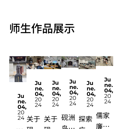
2023
（20
在全
24年
MORE
师生作品展示
国招
高考
生计
招生
划全
简
览
章）
Ju
Ju
Ju
Ju
Ju
ne.
ne.
ne.
ne.
ne.
04,
04,
04,
04,
04,
Ju
20
20
20
20
20
ne.
24
24
24
24
24
04,
20
儒家
砚洲
关于
探索
关于
24
廉洁
岛非