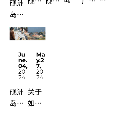
砚洲
广东
砚洲
砚洲
文化
物质
岛旅
隐秘
岛包
岛名
的传
文化
游产
于江
公祠
人的
承
遗产
业的
中最
的调
成就
——
传承
调查
大的
查报
及影
以肇
与发
Ma
Ju
报告
岛
告
响调
y.2
ne.
庆砚
展调
7,
04,
——
查报
20
20
洲岛
查报
24
24
砚洲
告
包公
告
岛
关于
砚洲
——
楼为
如何
岛生
以陈
例
借历
态环
焕章
史传
境与
为例