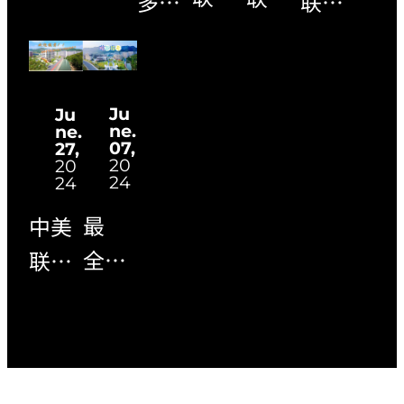
联合
多家
科技
科技
培养
培养
培养
企业
学院
学院
本硕
本硕
本硕
“应
2025
2025
连读
连读
连读
”
Ju
Ju
年夏
年普
项目
项目
ne.
ne.
项目
邀！
07,
27,
季普
高招
（20
（20
20
20
（20
发出
24
24
通高
生计
24年
24 年
24年
最高
最
中美
考招
划公
高考
高考
高考
月薪
全，
联合
生章
布
招生
招生
招生
1.3万
最详
培养
程
简
简
简
offer
细！
本硕
章）
章）
章）
广应
连读
科
项目