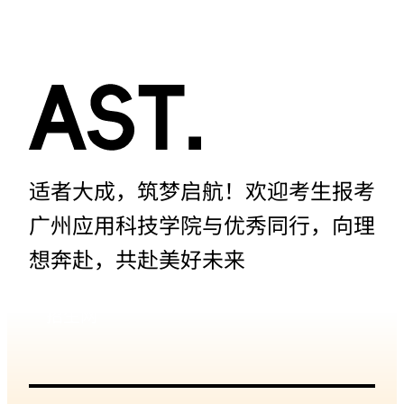
说和
保护
名人
现状
的文
调查
学影
报告
响助
力砚
适者大成，筑梦启航！欢迎考生报考
洲岛
广州应用科技学院与优秀同行，向理
文旅
想奔赴，共赴美好未来
发展
的研
招生网
究