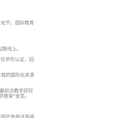
文化节、国际教育
起跑线上。
学位学历认证，回
伦敦的国际化资源
供最前沿教学研究
学框架”金奖。
免简历免面试直接