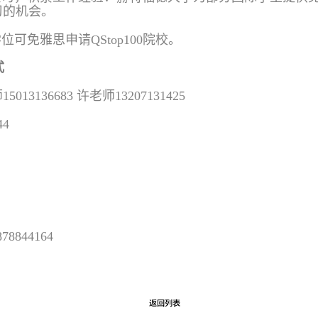
习的机会。
位可免雅思申请QStop100院校
。
式
师
15013136683
许老师
13207131425
44
844164
返回列表