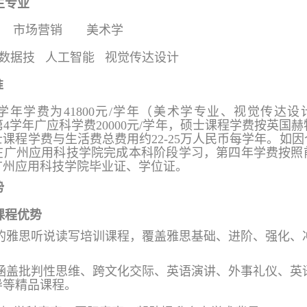
生专业
学 市场营销 美术学
数据技 人工智能 视觉传达设计
准
3学年学费为41800元/学年（美术学专业、视觉传达设计专
第
4学年广应科学费20000
元
/学年，硕士课程学费按英国
士课程学费与生活费总费用约
22-25万人民币每学年。如
在广州应用科技学院完成本科阶段学习，第四年学费按照
广州应用科技学院毕业证、学位证。
势
课程优势
学时的雅思听说读写培训课程，覆盖雅思基础、进阶、强化
学时涵盖批判性思维、跨文化交际、英语演讲、外事礼仪、
导等精品课程。