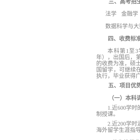
三、高考招
法学 金融
数据科学与大
四、收费标
本科第
1至
年），
出国后，
的收费为准，硕
国留学，可继续
执行，毕业获得
五、项目优
（一）本科
1.近600
制授课。
2.近200
海外留学生涯指