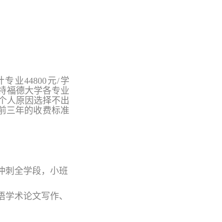
业44800元/学
赫特福德大学各专业
因个人原因选择不出
前三年的收费标准
、冲刺全学段，小班
英语学术论文写作、