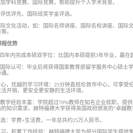
荐参加学科竞赛、国际竞赛，帮助提升个人学术背景。
班评优评先、国际班奖学金评选。
类国际文化活动，如：国际名师讲座、国际名校讲座、国际
目等。
课程优势
，四年内完成本硕双学位：比国内本硕提前3年毕业，赢在
证，国际认可：毕业后将获得国家教育部留学服务中心硕士
待遇。
中心，优越的学习环境：25分钟直抵伦敦市中心，可享受
生活开销，更安全更安静的生活环境。
，教学经验丰富：学院超过70%教师在知名企业就职，提
场的知识需求。赫特福德大学获
得英国政府颁发的
“卓越教
之选：学费+生活费，一年总共约25万人民币。
国实习，积累工作经验：赫特福德大学为部分国际学生提供