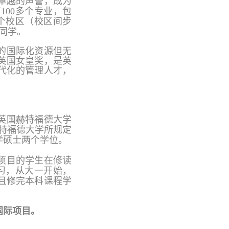
卓越的声誉，成为
有
100多个专业，包
2个校区（校区间步
读同学。
的国际化资源但无
英国女皇奖，是英
代化的管理人才，
英国赫特福德大学
特福德大学所规定
学硕士两个学位。
项目的学生在修读
习，从大一开始，
且修完本科课程学
国际项目。