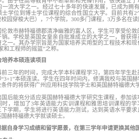
神。由于在高等教育中不断革新和先锋作用，很快建立了
的
一流大学之一。经过七十多年的快速发展，已成为拥
硕士学位到博士学位课程的综合性国立大学。
目前共有
费校园穿梭大巴），7
个学院，
300多门课程，3万多名在
国伦敦市赫特福德郡清净幽雅的富人区，学生可享受伦敦
开销。学校是英国女皇亲自批准成立的大学之一，曾获得
府之一。其办学宗旨是为国家培养实用型的工程技术和现
家和工程师的摇篮”之称。
合培养本硕连读项目
科前三年的时间，完成大学本科课程学习，第四年学
生赴
即
“3+1”本硕连读。学生在
四年时间内，修满我校与英国赫
业条件的将获得广州应用科技学院学士和英国赫特福德大
出国后能充分适应英国赫特福德大学研究生课程，参加该
同时，增加了
3年英语能力实训课程和雅思培训课程的学
三下学期，学生将进行英语能力测试，达到英语水平要求
英国赫特福德大学就读硕士。
根据自身学习成绩和留学愿景，在第
三学年申请更换
其他