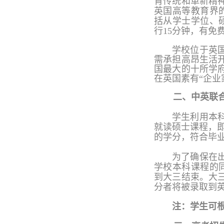
育传统和革新精
英国高等教育界
括从学士学位、
行15分钟，有免
学校位于英
需承担高昂生活
国最大的十所学
在
英国素有
“企业
二、中英联
学生利用本
就读硕士课程，
的学分，符合毕
为了确保在
学校本科课程的
到大三结束。大
分者将被录取到
注：学生可