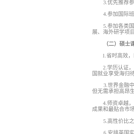
3.优先推
4.参加国际
5.参加各
展、海外研学项
（二）硕士
1.省时高效
2.学历认
国就业享受海归
3.世界金融
但无需承担高昂
4.师资卓越
成果和最贴合市
5.高性价比
6.安排英