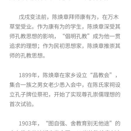
戊戌变法前，陈焕章拜师康有为，在万木
草堂受业。作为康有为的学生，陈焕章深受其
师孔教思想的影响，
“倡明孔教”成为他一贯
追求的理想；作为民初思想家，陈焕章推崇其
师的孔教思想。
1899
年，陈焕章在家乡设立“昌教会”，
集合一族之男女老少悉入会中，在陈氏家祠设
立孔子牌位祭祀，开始了实现尊孔崇儒理想的
首次试验。
1903
年，“图自强、舍教育别无他途”的