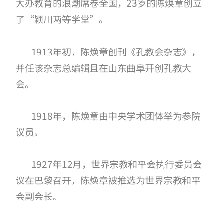
大办教育的浪潮席卷全国，
23
岁的陈焕章创立
了“颖川两等学堂”。
1913
年初，陈焕章创刊《孔教会杂志》，
并任该杂志总编辑且在山东曲阜开创孔教大
会。
1918
年，陈焕章由中央学术团体举为参院
议员。
1927
年
12
月，世界宗教和平会执行委员会
议在巴黎召开，陈焕章被推选为世界宗教和平
会副会长。