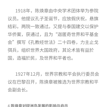
1918
年，陈焕章由中央学术团体举为参院
议员。他提议孔子圣诞节，应放假庆祝，悬旗
结彩。两院一致通过。又提与泰国建交以保护
华侨案，获通过，且为“迦匿奇世界和平基金
会”撰写《孔教经世法》二十四卷，力主止戈
弭兵，组织世界大国政府，其论术皆有益於
国，造福於民，及世界和平者也。
1927
年
12
月，世界宗教和平会执行委员会
议在巴黎召开，陈焕章被推选为世界宗教和平
会副会长。
4
陈焕章对砚洲岛发展的影响与启示