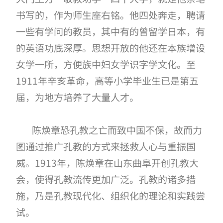
书写的，作为师生座右铭。他四处奔走，聘请
一些有学问的教员，其中有的曾留学日本，有
的英语功底深厚。思想开放的他还在本族增设
女学一所，方便族中妇女学识字学文化。至
1911
年辛亥革命，高等小学毕业生已是第五
届，为地方培养了大量人才。
陈焕章恐孔教之亡而致中国不保，故而力
图通过推广孔教的方式来拯救人心与重振国
威。
1913
年，陈焕章在山东曲阜开创孔教大
会，使得孔教流传更加广泛。孔教的诸多措
施，乃是孔教现代化、组织化的理论和实践尝
试
。