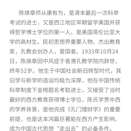
陈焕章师从康有为，是清末最后一次科举
考试的进士，又是西江地区早期留学美国并获
得哲学博士学位的第一人，是美国哥伦比亚大
学的高材生。民初思想界重要人物，杰出教育
家，孔教会创办人，爱国者。
1933
年
10
月
24
日，陈焕章因中风症于香港孔教学院内辞世，
终年
52
岁。他生于中国社会新旧转型时代，其
旧学与新学的造诣均极为深厚，他在中国传统
科举制度下金榜题名考取进士，又接受了当时
最好的西方教育获得博士学位，陈氏学贯中西
的学养背景，是他完成《孔门理财学》的重要
前提，也是这本鸿篇巨著能在西方产生影响、
成为中国古代思想“走出去”的必备条件。