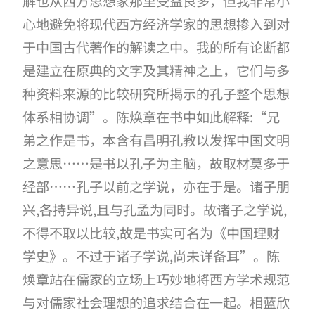
解也从西方思想家那里受益良多，但我非常小
心地避免将现代西方经济学家的思想掺入到对
于中国古代著作的解读之中。我的所有论断都
是建立在原典的文字及其精神之上，它们与多
种资料来源的比较研究所揭示的孔子整个思想
体系相协调
”。陈焕章在书中如此解释
:
“兄
弟之作是书，本含有昌明孔教以发挥中国文明
之意思……是书以孔子为主脑，故取材莫多于
经部……孔子以前之学说，亦在于是。诸子朋
兴
,
各持异说
,
且与孔孟为同时。故诸子之学说
,
不得不取以比较
,
故是书实可名为《中国理财
学史》。不过于诸子学说
,
尚未详备耳
”。陈
焕章站在儒家的立场上巧妙地将西方学术规范
与对儒家社会理想的追求结合在一起。相蓝欣