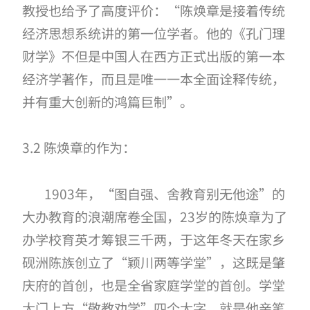
教授也给予了高度评价：“陈焕章是接着传统
经济思想系统讲的第一位学者。他的《孔门理
财学》不但是中国人在西方正式出版的第一本
经济学著作，而且是唯一一本全面诠释传统，
并有重大创新的鸿篇巨制”。
3.2 陈焕章的作为：
1903
年，“图自强、舍教育别无他途”的
大办教育的浪潮席卷全国，
23
岁的陈焕章为了
办学校育英才筹银三千两，于这年冬天在家乡
砚洲陈族创立了“颖川两等学堂”，这既是肇
庆府的首创，也是全省家庭学堂的首创。学堂
大门上方“敬教劝学”四个大字，就是他亲笔