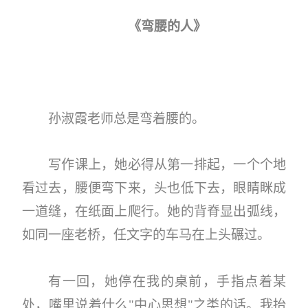
《
弯腰的人
》
孙淑霞老师总是弯着腰的。
写作课上，她必得从第一排起，一个个地
看过去，腰便弯下来，头也低下去，眼睛眯成
一道缝，在纸面上爬行。她的背脊显出弧线，
如同一座老桥，任文字的车马在上头碾过。
有一回，她停在我的桌前，手指点着某
处，嘴里说着什么
"
中心思想
"
之类的话。我抬