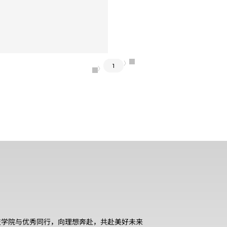
〉
1
〈
技学院与优秀同行，向理想奔赴，共赴美好未来