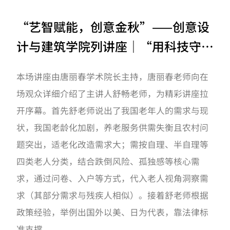
“艺智赋能，创意金秋”——创意设
计与建筑学院列讲座｜“用科技守护
体面生活:适老化设计的新形态”主
本场讲座由唐丽春学术院长主持，唐丽春老师向在
题讲座开讲啦！
场观众详细介绍了主讲人舒畅老师，为精彩讲座拉
开序幕。首先舒老师说出了我国老年人的需求与现
状，我国老龄化加剧，养老服务供需失衡且农村问
题突出，适老化改造需求大；需按自理、半自理等
四类老人分类，结合跌倒风险、孤独感等核心需
求，通过问卷、入户等方式，代入老人视角洞察需
求（其部分需求与残疾人相似）。接着舒老师根据
政策经验，举例出国外以美、日为代表，靠法律标
准支撑，...