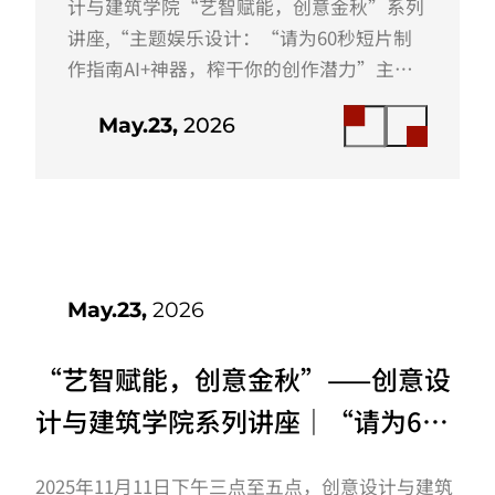
AI+神器，榨干你的创作潜力”
计与建筑学院“艺智赋能，创意金秋”系列
主题讲座开讲啦！
讲座,“主题娱乐设计：“请为60秒短片制
作指南AI+神器，榨干你的创作潜力”主题
讲座于笃行楼s4-203举行。本次讲座由创意
May.23,
2026
设计与建筑学院冼浩荣老师主讲，讲座的主
要内容是围绕如何AI设计展开一系列的讨
论。最终聚焦“AI究竟能为创作与设计带来
什么价值”“其应用边界在哪里”等核心问
题，为听众理清楚AI与创作、设计行业的关
联。首先是对设计师岗位的影响，...
May.23,
2026
“艺智赋能，创意金秋”——创意设
计与建筑学院系列讲座｜“请为60
秒短片制作指南AI+神器，榨干你的
2025年11月11日下午三点至五点，创意设计与建筑