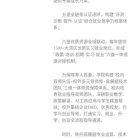
提供专属成长方案；
五是全链条认证闭环，构建“评测-
诊断-提升-认证”综合就业竞争力档案体
系；
六是优质资源全域联动，每年提供
1500+大湾区优质实习就业岗位，形成
“政策-培训-招聘-实习-就业”六维一体资
源对接机制。
为保障育人质量，学院构建“校内
双师队伍+校外多元导师库+易展翅技术
团队”三维一体师资保障体系。校内培
育就业指导双师团队，深耕职业教学、
政策解读、AI工具应用与学生精准帮
扶；校外集结企业HRD、优秀校友、升
学与创业导师，打通实习、就业、升
学、创业全流程指导通道。
同时，依托易展翅专业运营、技术