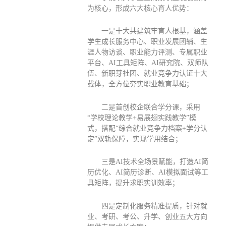
为核心，形成六大核心育人优势：
一是十大共建筑牢育人根基，涵盖
学生成长服务中心、职业发展团辅、生
涯人物访谈、职业能力评测、专属职业
平台、AI工具矩阵、AI研究院、双师队
伍、新职芽社团、就业竞争力认证十大
载体，全方位夯实职业教育基础；
二是首创校企联合学分课，采用
“学校理论教学+易展翅实践教学”模
式，搭配“综合就业竞争力档案+学分认
定”双轨保障，实现学用结合；
三是AI技术全场景赋能，打造AI简
历优化、AI简历诊断、AI模拟面试等工
具矩阵，提升求职实训效率；
四是定制化服务精准提质，针对就
业、考研、考公、升学、创业五大方向