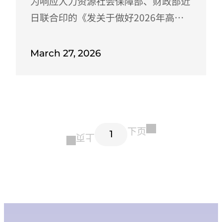
为响应人力资源社会保障部、财政部近
日联合印的《发关于做好2026年高校
毕业生等青年就业工作的通知》要求，
落实全国高校毕业生等青年就业创业工
March 27, 2026
作视频会议上丁薛祥强调的“推动关口
前移，就业公共服务提前进校园，加强
就业能力培训和实习实训，帮助学生优
化知识和技能结构”相关部署，广州应
下页
用科技学院与易展翅联合共建大学生职
1
上页
业发展学院。广应科・易展翅大学生职
业发展学院作为粤港澳大湾区首个校企
共建职业发展研究学院，由广州应用科
技学院与尊一科技集团携手搭建，...