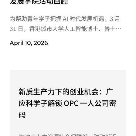
发展学院活动回顾
为帮助青年学子把握 AI 时代发展机遇，3 月
31 日，香港城市大学人工智能博士、博士
后，尊一首席人工智能官李宁博士受邀广州应
April 10, 2026
用科技学院“百越大讲堂”，暨广应科易展翅
大学生职业发展学院「我的未来，由我定义」
系列讲座，开展“AI 人机共生大时代，什么能
力让你不可替代”专题讲座，为现场300余名
师生带来一场前沿科技与职业发展深度融合的
新质生产力下的创业机会：广
思想盛宴。01 解码 AI 浪潮 从工具到伙伴的巨
应科学子解锁 OPC 一人公司密
大影响讲座中，李宁博士为广应科学子梳理 AI
码
...