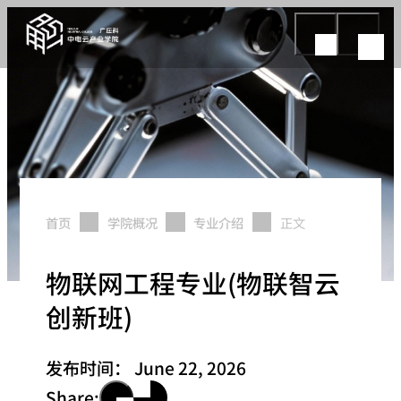
首页
学院概况
专业介绍
正文
物联网工程专业(物联智云
创新班)
发布时间：
June 22, 2026
Share: