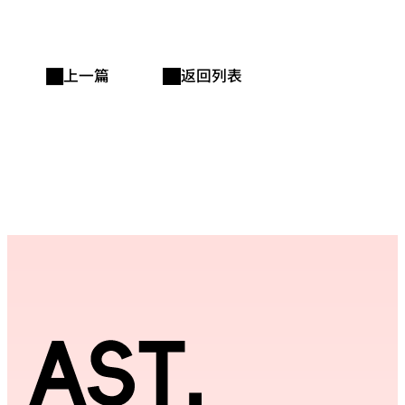
上一篇
返回列表