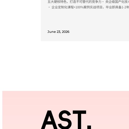
五大硬核特色，打造不可替代的竞争力· 央企级国产化技
· 企业定制化课程+100%案例实战项目，毕业即具备1-2
台，学习环境对标央企研发中心· 高端产业就业+央企认
息技术与AI万亿风口，成就技术精英 1. 央企级国产化
引入中国电子PKS全栈国产化技术（含飞腾CPU、麒麟OS、
June 23, 2026