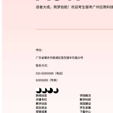
适者大成，筑梦启航！欢迎考生报考广州应用科
地址：
广东省肇庆市鼎湖区莲花镇丰乐路20号
联系方式：
020-82856988（电话）
82856989（传真）
新闻动态
学院概况
评建专栏
教学科研
教学动态
党团建设
招生就业
学生发展
荣誉成果
下载中心