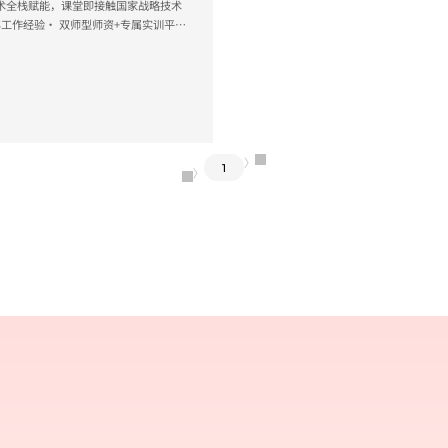
术全栈赋能，课堂即接触国家战略技术
年工作经验· 双师型师资+专属实训平
证，职业发展一路绿灯· 抢抓国产化信
技术全栈赋能，课堂即接触国家战略技术
中国电子云计算等）...
〉
1
〈