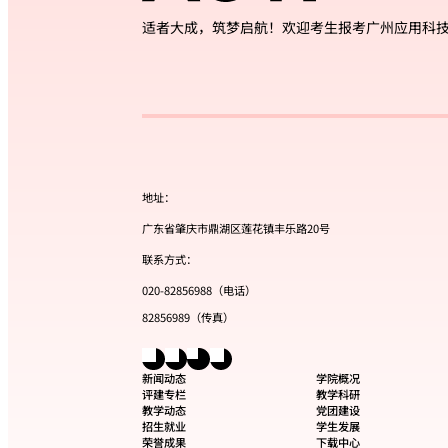
适者大成，筑梦启航！欢迎考生报考广州应用科
地址：
广东省肇庆市鼎湖区莲花镇丰乐路20号
联系方式：
020-82856988（电话）
82856989（传真）
新闻动态
学院概况
评建专栏
教学科研
教学动态
党团建设
招生就业
学生发展
荣誉成果
下载中心