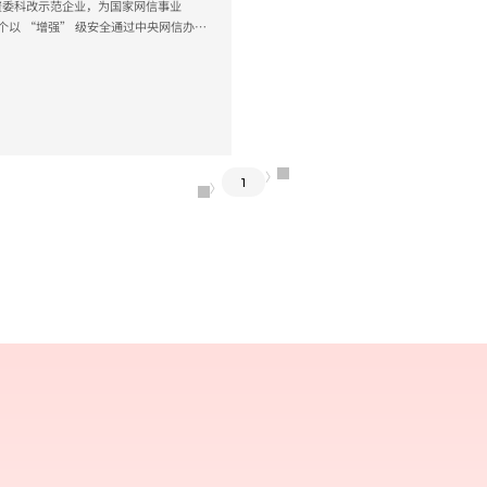
资委科改示范企业，为国家网信事业
个以 “增强” 级安全通过中央网信办评
，技术实力与产业资源位居全国前
培养、高端产业就业”为核心，深度融入
、认证体系全面引入校园，...
〉
1
〈