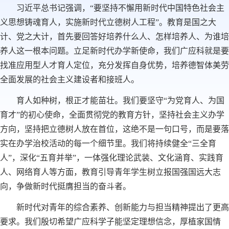
习近平总书记强调，“要坚持不懈用新时代中国特色社会主
义思想铸魂育人，实施新时代立德树人工程”。教育是国之大
计、党之大计，首先要回答好培养什么人、怎样培养人、为谁培
养人这一根本问题。立足新时代办学新使命，我们广应科就是要
找准应用型人才育人定位，充分发挥自身优势，培养德智体美劳
全面发展的社会主义建设者和接班人。
育人如种树，根正才能苗壮。我们要坚守“为党育人、为国
育才”的初心使命，全面贯彻党的教育方针，坚持社会主义办学
方向，坚持把立德树人放在首位，这绝不是一句口号，而是要落
实在办学治校活动的每一个细节里。我们将持续健全“三全育
人”，深化“五育并举”，一体强化理论武装、文化涵育、实践育
人、网络育人等方面，教育引导青年学生树立报国强国远大志
向，争做新时代挺膺担当的奋斗者。
新时代对青年的综合素养、创新能力与担当精神提出了更高
要求。我们殷切希望广应科学子能坚定理想信念，厚植家国情