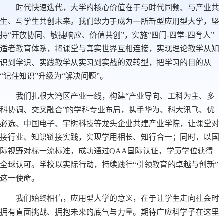
时代快速迭代，大学的核心价值在于与时代同频、与产业共
生、与学生共创未来。我们致力于成为一所新型应用型大学，坚
持“开放协同、敏捷响应、价值共创”，实施“四门-四堂-四育人”
适者教育体系，将课堂与真实世界互相连接，实现理论教学从知
识到学识、实践教学从实习到实战的双转型，把学习的目的从
“记住知识”升级为“解决问题”。
我们扎根大湾区产业一线，构建“产业导向、工科为主、多
科协调、交叉融合”的学科专业布局，携手华为、科大讯飞、优
必选、中国电子、宇树科技等龙头企业共建产业学院，让课堂对
接行业、知识链接实践，实现学用相长、知行合一；同时，以国
际视野对标一流标准，成功通过QAA国际认证，学历学位获得
全球认可。学校以实际行动，持续践行“引领教育的卓越与创新”
这一使命。
我们始终相信，应用型大学的意义，在于让学生走向社会时
拥有直面挑战、拥抱未来的底气与力量。期待广应科学子在这里