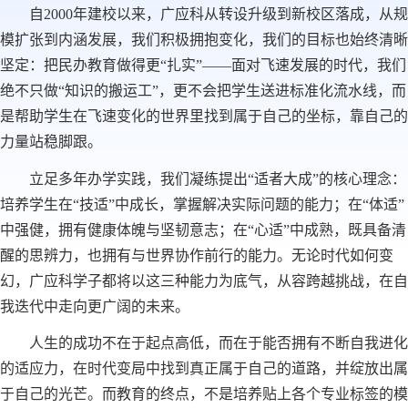
自2000年建校以来，广应科从转设升级到新校区落成，从规
模扩张到内涵发展，我们积极拥抱变化，我们的目标也始终清晰
坚定：把民办教育做得更“扎实”——面对飞速发展的时代，我们
绝不只做“知识的搬运工”，更不会把学生送进标准化流水线，而
是帮助学生在飞速变化的世界里找到属于自己的坐标，靠自己的
力量站稳脚跟。
立足多年办学实践，我们凝练提出“适者大成”的核心理念：
培养学生在“技适”中成长，掌握解决实际问题的能力；在“体适”
中强健，拥有健康体魄与坚韧意志；在“心适”中成熟，既具备清
醒的思辨力，也拥有与世界协作前行的能力。无论时代如何变
幻，广应科学子都将以这三种能力为底气，从容跨越挑战，在自
我迭代中走向更广阔的未来。
人生的成功不在于起点高低，而在于能否拥有不断自我进化
的适应力，在时代变局中找到真正属于自己的道路，并绽放出属
于自己的光芒。而教育的终点，不是培养贴上各个专业标签的模