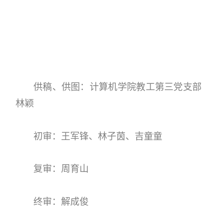
供稿、供图：计算机学院教工第三党支部
林颖
初审：王军锋、林子茵、吉童童
复审：周育山
终审：解成俊