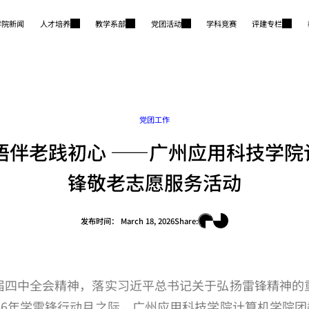
学院新闻
人才培养
教学系部
党团活动
学科竞赛
评建专栏
党团工作
语伴老践初心 ——广州应用科技学
锋敬老志愿服务活动
发布时间：
March 18, 2026
Share:
届四中全会精神，落实习近平总书记关于弘扬雷锋精神的
26年学雷锋行动月之际，广州应用科技学院计算机学院团委