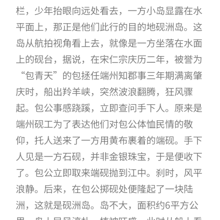
栏，少年抬眼向远处看去，一方小岛显露在水
平面上，那正是他们此行的目的地砚洲岛。这
岛从航拍视角看上去，就像是一方坐落在水面
上的砚台，据说，在宋仁宗庆历二年，被誉为
“包青天”的包拯任端州知郡事三年期满离肇
庆时，船出羚羊峡，突然波浪翻腾，狂风骤
起。包公事感跷蹊，立即查问手下人。原来是
端州砚工为了表达他们对包公体恤民情的敬
仰，托人送来了一方用黄布裹着的端砚。手下
人见是一方石砚，并非金银珠宝，于是便收下
了。包公立即取来端砚抛到江中。刹时，风平
浪静。后来，在包公掷砚处便隆起了一块陆
洲，这就是砚洲岛。岛不大，面积约6平方公