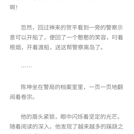
啊！
忽然，回过神来的贺平看到一旁的警察示
意可以开船了，便回了一个憨憨的笑容，叼着
根烟，开着渡船，送这帮警察离岛了。
……
陈坤坐在警局的档案室里，一页一页地翻
阅着卷宗。
他的眉头紧锁，眼中闪烁着坚定的光芒。
随着阅读的深入，他发现了越来越多的蹊跷之