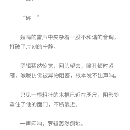
“砰—”
轰鸣的雷声中夹杂着一股不和谐的音调，
打破了片刻的宁静。
罗辑猛然惊觉，回头望去，瞳孔顿时紧
缩，喉咙仿佛被异物阻塞，根本发不出声响。
只见一根粗壮的木棍已近在咫尺，阴影笼
罩住了他的面门，不断靠近。
一声闷响，罗辑轰然倒地。