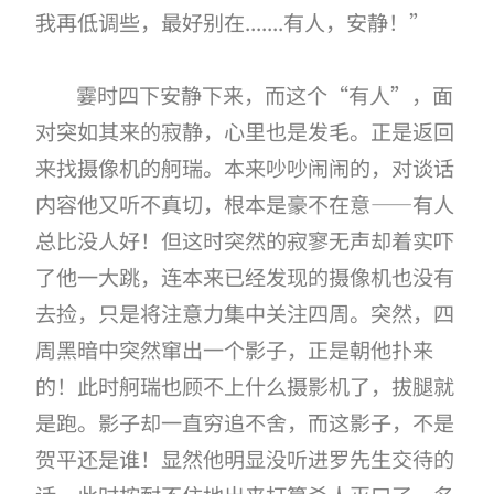
我再低调些，最好别在.......有人，安静！”
霎时四下安静下来，而这个“有人”，面
对突如其来的寂静，心里也是发毛。正是返回
来找摄像机的舸瑞。本来吵吵闹闹的，对谈话
内容他又听不真切，根本是豪不在意——有人
总比没人好！但这时突然的寂寥无声却着实吓
了他一大跳，连本来已经发现的摄像机也没有
去捡，只是将注意力集中关注四周。突然，四
周黑暗中突然窜出一个影子，正是朝他扑来
的！此时舸瑞也顾不上什么摄影机了，拔腿就
是跑。影子却一直穷追不舍，而这影子，不是
贺平还是谁！显然他明显没听进罗先生交待的