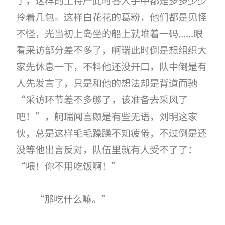
了，这样的土特产此时各人手中都是多多少少
拎着几包。这样白花花的葛粉，他们都是见怪
不怪，光当初上岛坐的船上就堆着一码......眼
看采访部分差不多了，舸瑞此时倒是想组织大
家先休息一下，不料他还没开口，队中倒是有
人先发言了，只是和他的想法却是背道而驰
“采访环节差不多够了，该准备去采风了
吧！”，舸瑞闻言颇是有些无语，刘明这家
伙，总是这样毛毛躁躁不知疲倦，不过倒是还
没等他出言反对，队伍里就有人受不了了：
“喂！你不用吃饭啊！”
“那吃什么嘛。”