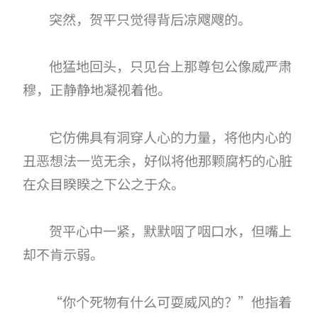
突然，贺平只觉得背后凉飕飕的。
他猛地回头，只见台上那尊包公像威严肃
穆，正静静地凝视着他。
它仿佛具有洞穿人心的力量，将他内心的
丑恶想法一览无余，好似将他那颗腐朽的心脏
在众目睽睽之下公之于众。
贺平心中一紧，默默咽了咽口水，但嘴上
却不肯示弱。
“你个死物有什么可耍威风的？”他指着