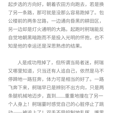
起步选的方向好，朝着农田方向跑去，若是换
了另一条路，那可就是没那么容易跑掉了。包
公楼前的两条岔路，一边通向昏黑的耕田区，
另一边却是灯火通明的大路。起跑时舸瑞能反
自觉地朝黑暗跑而不是投入光明的怀抱，也不
知是他的幸运还是深思熟虑的结果。
人是成功甩掉了，但所谓当局者迷，舸瑞
又哪里知道，只当还有人追自己，依然是马不
停蹄地一路狂奔，体力可是相当的好了。一路
飞奔下来，舸瑞早已是辨别不出方向，只是两
条腿机械地迈步，直到.......重重地撞在了另一
个人身上！舸瑞霎时感觉自己的心脏停止了跳
动——被追上了！双手不受控制地乱挥，嘴里