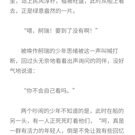
里，岛上民风淳朴，植被旺盛，此时从船上看
去，正是绿意盎然的一片。
“喂，舸瑞！要到了没有啊！”
被唤作舸瑞的少年思绪被这一声叫喊打
断，回过头无奈地看着出声询问的同伴，没好
气地说道：
“你不会自己看吗。”
两个吵闹的少年不知道的是，此时在船的
另一头，有一人正死死盯着他们，“呵，真是
一群有活力的年轻人，倒是不免让我有些回忆