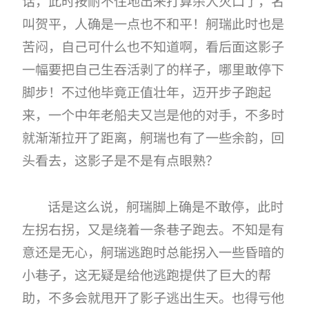
话，此时按耐不住地出来打算杀人灭口了，名
叫贺平，人确是一点也不和平！舸瑞此时也是
苦闷，自己可什么也不知道啊，看后面这影子
一幅要把自己生吞活剥了的样子，哪里敢停下
脚步！不过他毕竟正值壮年，迈开步子跑起
来，一个中年老船夫又岂是他的对手，不多时
就渐渐拉开了距离，舸瑞也有了一些余韵，回
头看去，这影子是不是有点眼熟？
话是这么说，舸瑞脚上确是不敢停，此时
左拐右拐，又是绕着一条巷子跑去。不知是有
意还是无心，舸瑞逃跑时总能拐入一些昏暗的
小巷子，这无疑是给他逃跑提供了巨大的帮
助，不多会就甩开了影子逃出生天。也得亏他