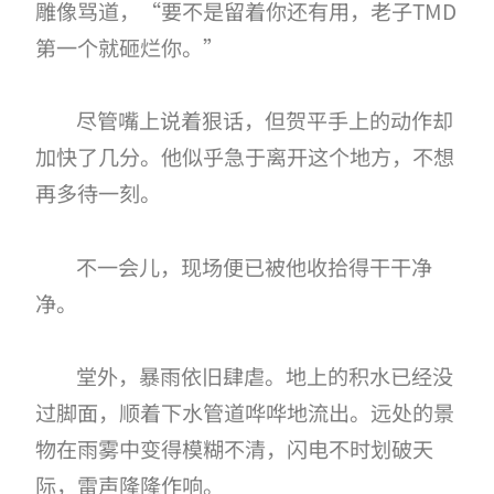
雕像骂道，“要不是留着你还有用，老子TMD
第一个就砸烂你。”
尽管嘴上说着狠话，但贺平手上的动作却
加快了几分。他似乎急于离开这个地方，不想
再多待一刻。
不一会儿，现场便已被他收拾得干干净
净。
堂外，暴雨依旧肆虐。地上的积水已经没
过脚面，顺着下水管道哗哗地流出。远处的景
物在雨雾中变得模糊不清，闪电不时划破天
际，雷声隆隆作响。