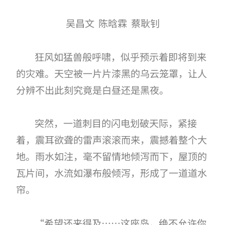
吴昌文 陈晗霖 蔡耿钊
狂风如猛兽般呼啸，似乎预示着即将到来
的灾难。天空被一片片漆黑的乌云笼罩，让人
分辨不出此刻究竟是白昼还是黑夜。
突然，一道刺目的闪电划破天际，紧接
着，震耳欲聋的雷声滚滚而来，震撼着整个大
地。雨水如注，毫不留情地倾泻而下，屋顶的
瓦片间，水流如瀑布般倾泻，形成了一道道水
帘。
“希望还来得及……这座岛，绝不允许你