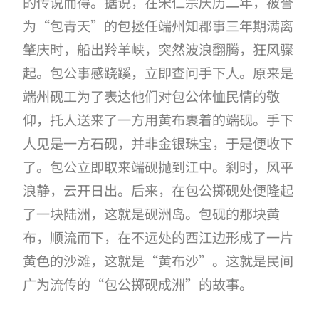
的传说而得。据说，在宋仁宗庆历二年，被誉
为“包青天”的包拯任端州知郡事三年期满离
肇庆时，船出羚羊峡，突然波浪翻腾，狂风骤
起。包公事感跷蹊，立即查问手下人。原来是
端州砚工为了表达他们对包公体恤民情的敬
仰，托人送来了一方用黄布裹着的端砚。手下
人见是一方石砚，并非金银珠宝，于是便收下
了。包公立即取来端砚抛到江中。刹时，风平
浪静，云开日出。后来，在包公掷砚处便隆起
了一块陆洲，这就是砚洲岛。包砚的那块黄
布，顺流而下，在不远处的西江边形成了一片
黄色的沙滩，这就是“黄布沙”。这就是民间
广为流传的“包公掷砚成洲”的故事。