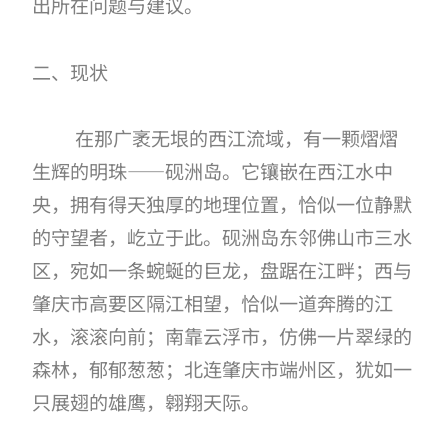
出所在问题与建议。
二、现状
在那广袤无垠的西江流域，有一颗熠熠
生辉的明珠
——砚洲岛。它镶嵌在西江水中
央，拥有得天独厚的地理位置，恰似一位静默
的守望者，屹立于此。砚洲岛东邻佛山市三水
区，宛如一条蜿蜒的巨龙，盘踞在江畔；西与
肇庆市高要区隔江相望，恰似一道奔腾的江
水，滚滚向前；南靠云浮市，仿佛一片翠绿的
森林，郁郁葱葱；北连肇庆市端州区，犹如一
只展翅的雄鹰，翱翔天际。