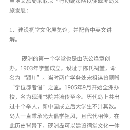
当地文旅局采取以下行动或策略以促砚洲岛文
旅发展：
1、建设祠堂文化展览馆，并配备中英文讲
解。
砚洲的第一个学堂也是由陈公焕章创
办。
1903年学堂成立，设址于陈氏祠堂，命
名为“颍川”。当时两广学务处宋祖谋曾题赠
“学位郡者倡”之匾。1905年9月开始全洲办
校，名为砚洲书院并流传至今。历代岛上共出
过十个举人，新中国成立后大学生不计其数。
岛人一直秉承光大倡学祖风，且代代相传。在
此历史背景下，砚洲岛可以建设祠堂文化一体