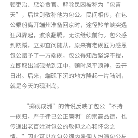
顿吏治、惩治贪官、解除民困被称为“包青
天”，后世则敬称他为包公。民间相传，在包
公乘船离开端州准备回京时，途径羚羊峡突遇
狂风骤起，波浪翻腾，无法继续前行。包公感
到跷蹊，立即查问随从，原来有老砚匠为感恩
包公赠予了一方端砚，包公得知后坚辞不授，
立即取出端砚抛到江中，顿时风平浪静，云开
日出。后来，端砚下沉的地方隆起一片陆洲，
就是今天的砚洲岛。
“掷砚成洲”的传说反映了包公“不持
一砚归，严于律己公正廉明”的崇高品德，也
传递出老百姓对包公的敬仰之心和怀念之
情。”因此可以在包公祠内雇佣人扮演包公与