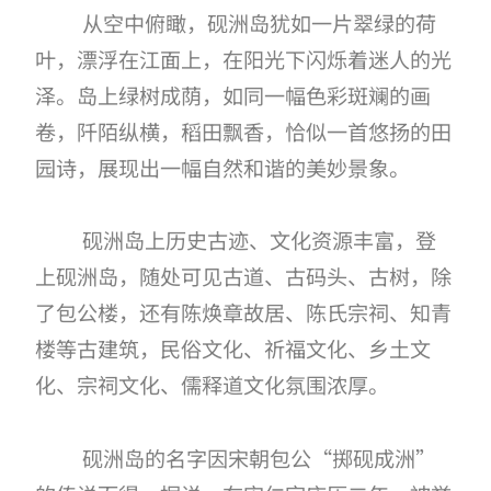
从空中俯瞰，砚洲岛犹如一片翠绿的荷
叶，漂浮在江面上，在阳光下闪烁着迷人的光
泽。岛上绿树成荫，如同一幅色彩斑斓的画
卷，阡陌纵横，稻田飘香，恰似一首悠扬的田
园诗，展现出一幅自然和谐的美妙景象。
砚洲岛上历史古迹、文化资源丰富，登
上砚洲岛，随处可见古道、古码头、古树，除
了包公楼，还有陈焕章故居、陈氏宗祠、知青
楼等古建筑，民俗文化、祈福文化、乡土文
化、宗祠文化、儒释道文化氛围浓厚。
砚洲岛的名字因宋朝包公
“掷砚成洲”