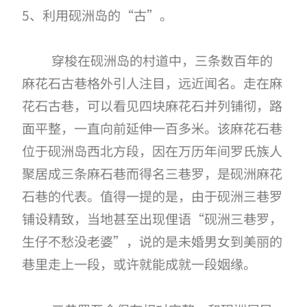
5、利用砚洲岛的“古”。
穿梭在砚洲岛的村道中，三条数百年的
麻花石古巷格外引人注目，远近闻名。走在麻
花石古巷，可以看见四块麻花石并列铺彻，路
面平整，一直向前延伸一百多米。该麻花石巷
位于砚洲岛西北方段，因在万历年间罗氏族人
聚居成三条麻石巷而得名三巷罗，是砚洲麻花
石巷的代表。值得一提的是，由于砚洲三巷罗
铺设精致，当地甚至出现俚语
“砚洲三巷罗，
生仔不愁没老婆”，说的是未婚男女到美丽的
巷里走上一段，或许就能成就一段姻缘。