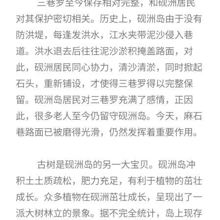
三巷罗至今保存相对完整，和砚洲居民
对其保护密切相关。历史上，砚洲岛由于没有
防洪堤，每逢发洪水，江水夹带泥沙侵入巷
道。洪水退去后往往泥沙淤积掩盖路面，对
此，砚洲居民同心协力，清沙清淤，同时掀起
石头，重新铺设，才使得三巷罗得以完整保
留。砚洲岛居民对三巷罗充满了感情，正因
此，很多老人至今仍留守砚洲岛。今天，麻石
巷路面已被磨得光滑，仍然发挥着重要作用。
古树是砚洲岛的另一大宝贝。砚洲岛冲
积土土质疏松，肥力充足，有利于植物的茁壮
成长。众多植物在砚洲茁壮成长，呈现出了一
派大树林立的景象。据不完全统计，岛上现存