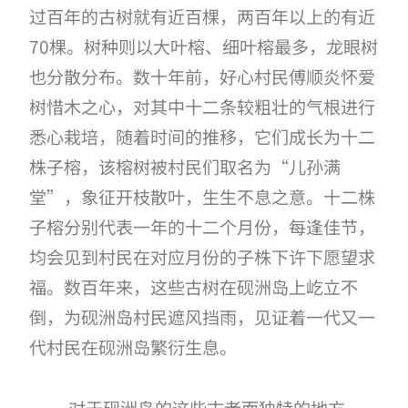
过百年的古树就有近百棵，两百年以上的有近
70棵。树种则以大叶榕、细叶榕最多，龙眼树
也分散分布。数十年前，好心村民傅顺炎怀爱
树惜木之心，对其中十二条较粗壮的气根进行
悉心栽培，随着时间的推移，它们成长为十二
株子榕，该榕树被村民们取名为“儿孙满
堂”，象征开枝散叶，生生不息之意。十二株
子榕分别代表一年的十二个月份，每逢佳节，
均会见到村民在对应月份的子株下许下愿望求
福。数百年来，这些古树在砚洲岛上屹立不
倒，为砚洲岛村民遮风挡雨，见证着一代又一
代村民在砚洲岛繁衍生息。
对于砚洲岛的这些古老而独特的地方，