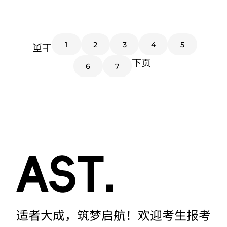
1
2
3
4
5
上页
下页
6
7
适者大成，筑梦启航！欢迎考生报考