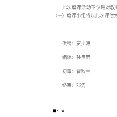
此次磨课活动不仅是对教
（一）磨课小组将以此次评估
供稿：贾少溥
编辑：孙良雨
初审：翟秋兰
终审：邓隽
上一篇